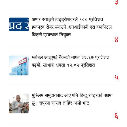
३
अप्पर स्याङ्गे हाइड्रोपावरले १०० प्रतिशत
हकप्रद सेयर ल्याउने, एनआईएमबी एस क्यापिटल
बिक्री प्रबन्धक नियुक्त
४
ग्लोबल आइएमई बैंकको नाफा २२.६७ प्रतिशत
बढ्यो, लाभांश क्षमता १२.०२ प्रतिशत
५
मुस्लिम समुदायबाट आए पनि हिन्दू राष्ट्रको पक्षमा
छु : राप्रपा सांसद ताहिर अली भाट
६