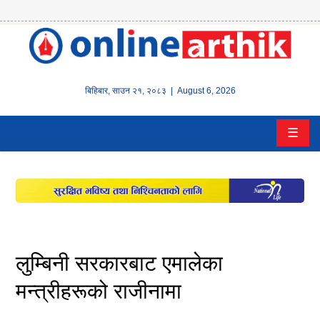
होम
समाचार
बिहिबार
,
साउन
२१
,
२०८३
| August 6, 2026
बैंक/
☰
वित्त
इन्स्योरेन्स
कर्पाेरेट
पूँजीबजार
लुम्बिनी सरकारबाट एमालेका
अटो
मन्त्रीहरूको राजीनामा
कला