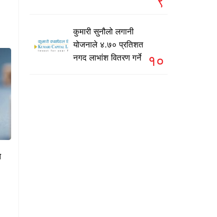
९
कुमारी सुनौलो लगानी
योजनाले ४.७० प्रतिशत
१०
नगद लाभांश वितरण गर्ने
े