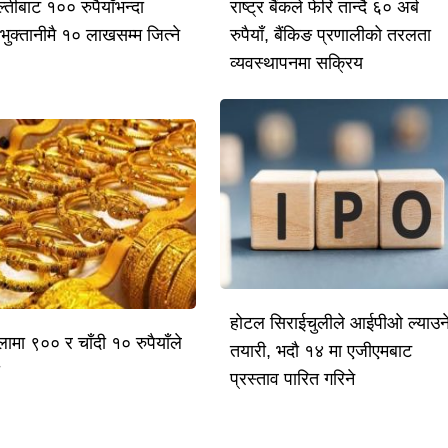
तीबाट १०० रुपैयाँभन्दा
राष्ट्र बैंकले फेरि तान्दै ६० अर्ब
भुक्तानीमै १० लाखसम्म जित्ने
रुपैयाँ, बैंकिङ प्रणालीको तरलता
व्यवस्थापनमा सक्रिय
होटल सिराईचुलीले आईपीओ ल्याउन
लामा ९०० र चाँदी १० रुपैयाँले
तयारी, भदौ १४ मा एजीएमबाट
ो
प्रस्ताव पारित गरिने