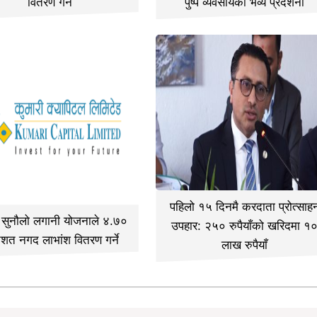
वितरण गर्ने
पुष्प व्यवसायको भव्य प्रदर्शनी
पहिलो १५ दिनमै करदाता प्रोत्साह
ी सुनौलो लगानी योजनाले ४.७०
उपहार: २५० रुपैयाँको खरिदमा १
िशत नगद लाभांश वितरण गर्ने
लाख रुपैयाँ