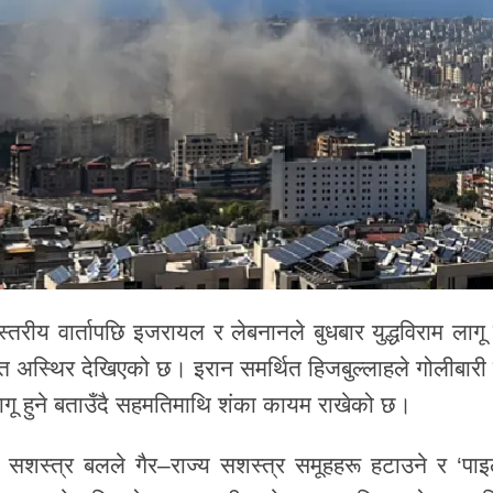
तरीय वार्तापछि इजरायल र लेबनानले बुधबार युद्धविराम लागू गर
्त अस्थिर देखिएको छ। इरान समर्थित हिजबुल्लाहले गोलीबारी पू
लागू हुने बताउँदै सहमतिमाथि शंका कायम राखेको छ।
ी सशस्त्र बलले गैर–राज्य सशस्त्र समूहहरू हटाउने र ‘पा