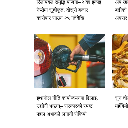
रिलायबल समृद्धि योजना–२ का इकाइ
अब खल्
नेप्सेमा सूचीकृत, दोस्रो बजार
बढीको 
कारोबार साउन २५ गतेदेखि
अवसर
इथानोल नीति कार्यान्वयनमा ढिलाइ,
सुन तो
उद्योगी भन्छन्– सरकारको स्पष्ट
महँगिय
पहल अभावले लगानी रोकियो