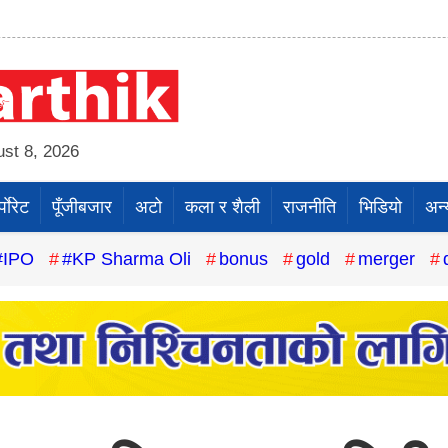
st 8, 2026
पाेरेट
पूँजीबजार
अटो
कला र शैली
राजनीति
भिडियो
अन्
#IPO
#KP Sharma Oli
bonus
gold
merger