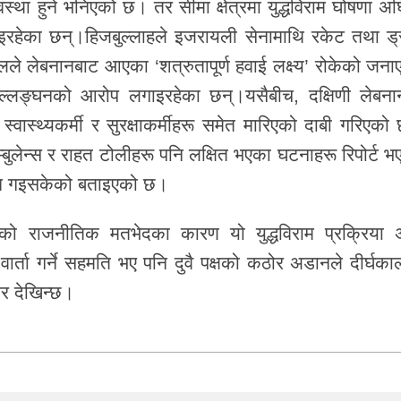
यवस्था हुने भनिएको छ। तर सीमा क्षेत्रमा युद्धविराम घोषणा अ
हेका छन्।हिजबुल्लाहले इजरायली सेनामाथि रकेट तथा ड्
े लेबनानबाट आएका ‘शत्रुतापूर्ण हवाई लक्ष्य’ रोकेको जना
म उल्लङ्घनको आरोप लगाइरहेका छन्।यसैबीच, दक्षिणी लेबना
स्थ्यकर्मी र सुरक्षाकर्मीहरू समेत मारिएको दाबी गरिएको
म्बुलेन्स र राहत टोलीहरू पनि लक्षित भएका घटनाहरू रिपोर्ट भ
ज्यान गइसकेको बताइएको छ।
को राजनीतिक मतभेदका कारण यो युद्धविराम प्रक्रिया 
ार्ता गर्ने सहमति भए पनि दुवै पक्षको कठोर अडानले दीर्घका
ोर देखिन्छ।