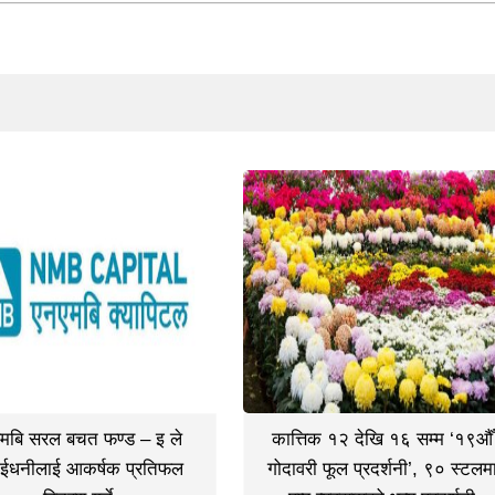
मबि सरल बचत फण्ड – इ ले
कात्तिक १२ देखि १६ सम्म ‘१९औँ
ईधनीलाई आकर्षक प्रतिफल
गोदावरी फूल प्रदर्शनी’, ९० स्टलम