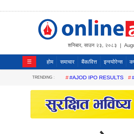
होम
समाचार
शनिबार
,
साउन
२३
,
२०८३
| Augu
बैंक/
☰
होम
समाचार
बैंक/वित्त
इन्स्योरेन्स
कर्
वित्त
इन्स्योरेन्स
#AJOD IPO RESULTS
TRENDING :
कर्पाेरेट
पूँजीबजार
अटो
कला