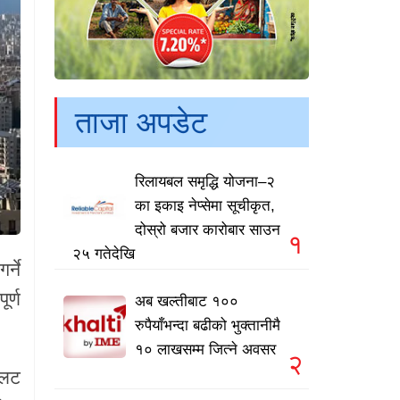
ताजा अपडेट
रिलायबल समृद्धि योजना–२
का इकाइ नेप्सेमा सूचीकृत,
दोस्रो बजार कारोबार साउन
१
२५ गतेदेखि
्ने
र्ण
अब खल्तीबाट १००
रुपैयाँभन्दा बढीको भुक्तानीमै
१० लाखसम्म जित्ने अवसर
२
इलट