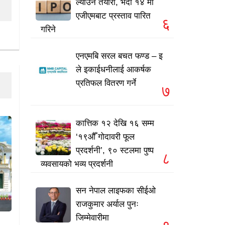
ल्याउने तयारी, भदौ १४ मा
एजीएमबाट प्रस्ताव पारित
६
गरिने
एनएमबि सरल बचत फण्ड – इ
ले इकाईधनीलाई आकर्षक
प्रतिफल वितरण गर्ने
७
कात्तिक १२ देखि १६ सम्म
‘१९औँ गोदावरी फूल
प्रदर्शनी’, ९० स्टलमा पुष्प
८
व्यवसायको भव्य प्रदर्शनी
सन नेपाल लाइफका सीईओ
राजकुमार अर्याल पुनः
जिम्मेवारीमा