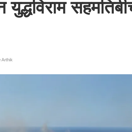
ुद्धविराम सहमतिबीच 
 Arthik