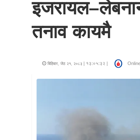
इजरायल–लेबनान य
र
शैली
तनाव कायमै
राजनीति
भिडियो
अन्य
| १३:०५:३२ |
Online
बिहिबार, जेठ २१, २०८३
समाचार
सूचना
र
प्रविधि
शिक्षा
स्वास्थ्य