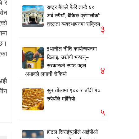
घि र
राष्ट्र बैंकले फेरि तान्दै ६०
रोन
अर्ब रुपैयाँ, बैंकिङ प्रणालीको
एको
तरलता व्यवस्थापनमा सक्रिय
३
नमा
 छ।
इथानोल नीति कार्यान्वयनमा
एका
ढिलाइ, उद्योगी भन्छन्–
सरकारको स्पष्ट पहल
४
अभावले लगानी रोकियो
अझै
सुन तोलामा ९०० र चाँदी १०
लीन
रुपैयाँले महँगियो
५
होटल सिराईचुलीले आईपीओ