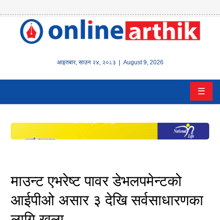
होम
समाचार
आइतबार
,
साउन
२४
,
२०८३
| August 9, 2026
बैंक/
☰
वित्त
इन्स्योरेन्स
कर्पाेरेट
पूँजीबजार
माउन्ट एभरेष्ट पावर डेभलपमेन्टको
अटो
आईपीओ असार ३ देखि सर्वसाधारणका
लागि खुला
कला