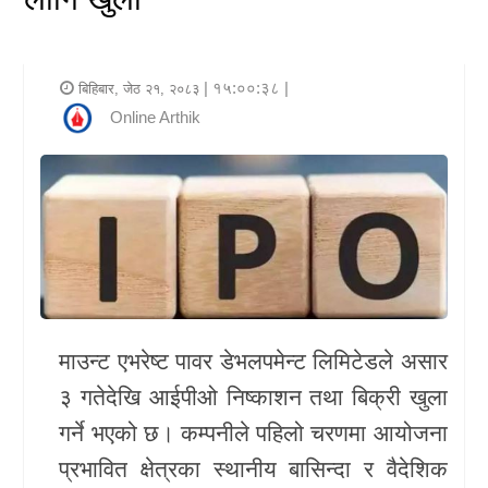
र
शैली
| १५:००:३८ |
बिहिबार, जेठ २१, २०८३
राजनीति
Online Arthik
भिडियो
अन्य
समाचार
सूचना
र
माउन्ट एभरेष्ट पावर डेभलपमेन्ट लिमिटेडले असार
प्रविधि
३ गतेदेखि आईपीओ निष्काशन तथा बिक्री खुला
शिक्षा
गर्ने भएको छ। कम्पनीले पहिलो चरणमा आयोजना
प्रभावित क्षेत्रका स्थानीय बासिन्दा र वैदेशिक
स्वास्थ्य