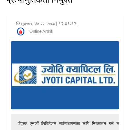
र
शैली
| १२:४९:१२ |
शुक्रबार, जेठ २२, २०८३
राजनीति
Online Arthik
भिडियो
अन्य
समाचार
सूचना
र
प्रविधि
शिक्षा
पीपुल्स एनर्जी लिमिटेड
ले सर्वसाधारणका लागि निष्कासन गर्न लागेको
स्वास्थ्य