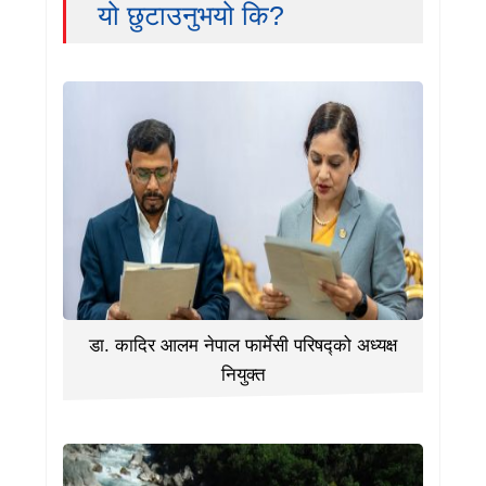
यो छुटाउनुभयो कि?
डा. कादिर आलम नेपाल फार्मेसी परिषद्को अध्यक्ष
नियुक्त