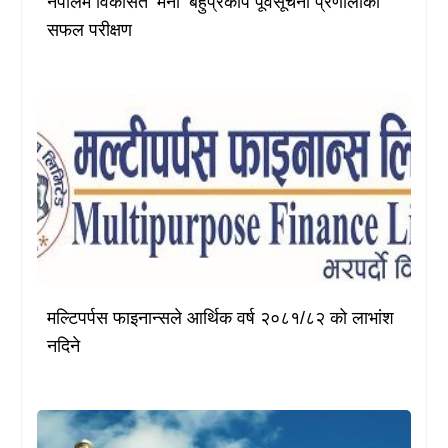
नेपालमै विकसित ‘मैना’ बहुप्रकोप पूर्वसूचना प्रणालीको
सफल परीक्षण
मल्टिपर्पस फाइनान्सले आर्थिक वर्ष २०८१/८२ को लाभांश
नदिने