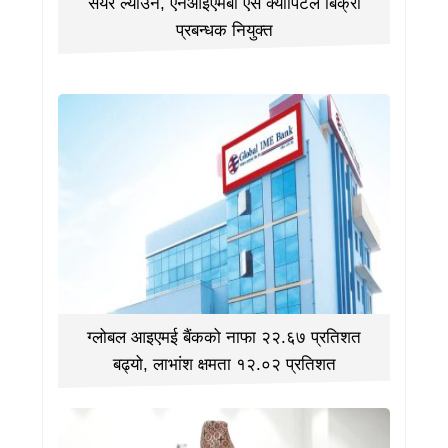
सेयर ल्याउने, एनआईएमबी एस क्यापिटल बिक्री
प्रबन्धक नियुक्त
ग्लोबल आइएमई बैंकको नाफा २२.६७ प्रतिशत
बढ्यो, लाभांश क्षमता १२.०२ प्रतिशत