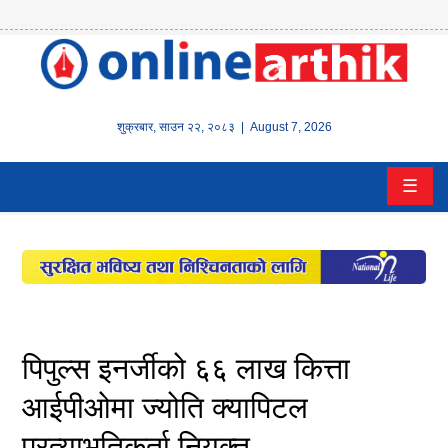
होम
समाचार
शुक्रबार
,
साउन
२२
,
२०८३
| August 7, 2026
बैंक/
☰
वित्त
इन्स्योरेन्स
कर्पाेरेट
पूँजीबजार
पिपुल्स इनर्जीको ६६ लाख कित्ता
अटो
आईपीओमा ज्योति क्यापिटल
प्रत्याभुतिकर्ता नियुक्त
कला