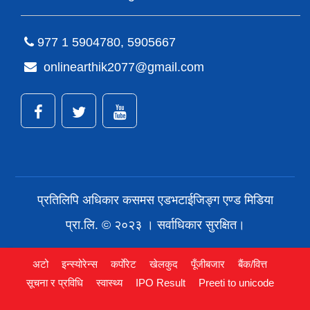
977 1 5904780, 5905667
onlinearthik2077@gmail.com
प्रतिलिपि अधिकार कसमस एडभटाईजिङ्ग एण्ड मिडिया
प्रा.लि. © २०२३ । सर्वाधिकार सुरक्षित।
अटो
इन्स्योरेन्स
कर्पाेरेट
खेलकुद
पूँजीबजार
बैंक/वित्त
सूचना र प्रविधि
स्वास्थ्य
IPO Result
Preeti to unicode