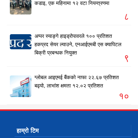
कडाइ, एक महिनामा १२ वटा नियन्त्रणमा
८
अप्पर स्याङ्गे हाइड्रोपावरले १०० प्रतिशत
हकप्रद सेयर ल्याउने, एनआईएमबी एस क्यापिटल
बिक्री प्रबन्धक नियुक्त
९
ग्लोबल आइएमई बैंकको नाफा २२.६७ प्रतिशत
बढ्यो, लाभांश क्षमता १२.०२ प्रतिशत
१०
हाम्रो टिम