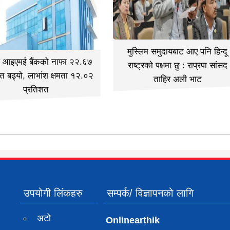
मुस्लिम समुदायबाट आए पनि हिन्दू
ल आइएमई बैंकको नाफा २२.६७
राष्ट्रको पक्षमा छु : राप्रपा सांसद
त बढ्यो, लाभांश क्षमता १२.०२
ताहिर अली भाट
प्रतिशत
उपयोगी लिंकहरु
सम्पर्क/ विज्ञापनको लागि
अटो
Onlinearthik