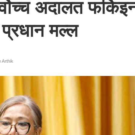
वोच्च अदालत फर्किइन
 प्रधान मल्ल
 Arthik