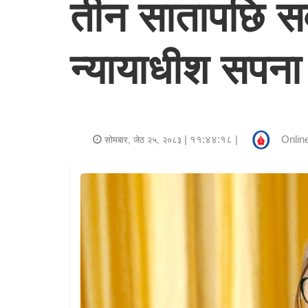
तीन सातापछि सर्
र
शैली
न्यायाधीश सपना
राजनीति
भिडियो
अन्य
| ११:४४:१८ |
Online
सोमबार, जेठ २५, २०८३
समाचार
सूचना
र
प्रविधि
शिक्षा
स्वास्थ्य