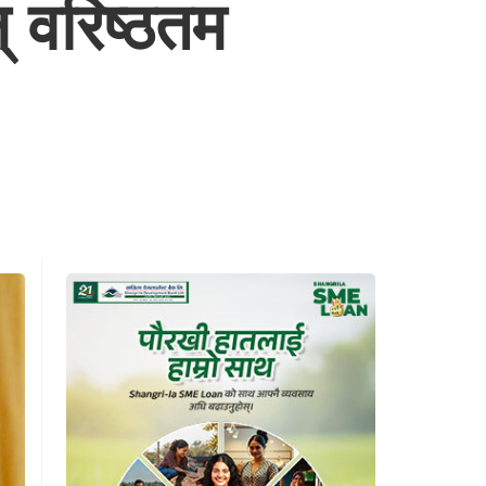
् वरिष्ठतम