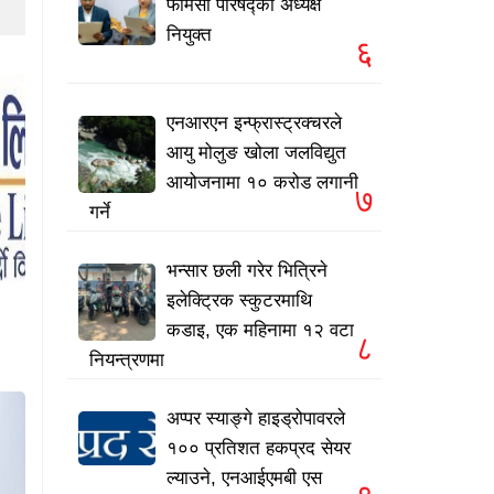
फार्मेसी परिषद्को अध्यक्ष
नियुक्त
६
एनआरएन इन्फ्रास्ट्रक्चरले
आयु मोलुङ खोला जलविद्युत
आयोजनामा १० करोड लगानी
७
गर्ने
भन्सार छली गरेर भित्रिने
इलेक्ट्रिक स्कुटरमाथि
कडाइ, एक महिनामा १२ वटा
८
नियन्त्रणमा
अप्पर स्याङ्गे हाइड्रोपावरले
१०० प्रतिशत हकप्रद सेयर
ल्याउने, एनआईएमबी एस