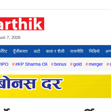
st 7, 2026
पाेरेट
पूँजीबजार
अटो
कला र शैली
राजनीति
भिडियो
अन्
#IPO
#KP Sharma Oli
bonus
gold
merger