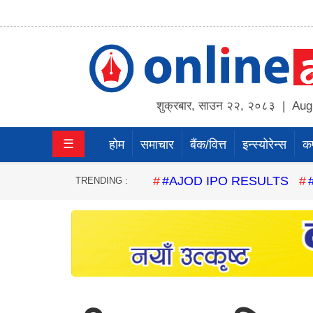
होम
समाचार
शुक्रबार
,
साउन
२२
,
२०८३
| Augu
बैंक/
☰
होम
समाचार
बैंक/वित्त
इन्स्योरेन्स
कर्
वित्त
इन्स्योरेन्स
#AJOD IPO RESULTS
TRENDING :
कर्पाेरेट
पूँजीबजार
अटो
कला