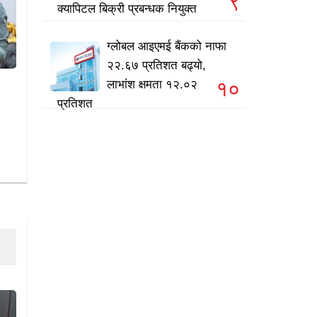
९
क्यापिटल बिक्री प्रबन्धक नियुक्त
ग्लोबल आइएमई बैंकको नाफा
२२.६७ प्रतिशत बढ्यो,
१०
लाभांश क्षमता १२.०२
प्रतिशत