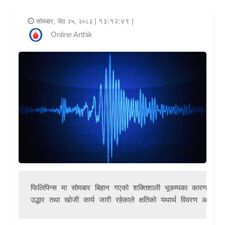
र
| १३:१२:४९ |
सोमबार, जेठ २५, २०८३
शैली
Online Arthik
राजनीति
भिडियो
अन्य
समाचार
सूचना
र
प्रविधि
फिलिपिन्स 
मा सोमबार बिहान गएको शक्तिशाली भूकम्पका कारण धेरै 
शिक्षा
उद्धार तथा खोजी कार्य जारी रहेकाले क्षतिको यथार्थ विवरण आउन 
स्वास्थ्य