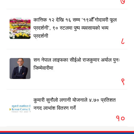
७
कात्तिक १२ देखि १६ सम्म ‘१९औँ गोदावरी फूल
प्रदर्शनी’, ९० स्टलमा पुष्प व्यवसायको भव्य
प्रदर्शनी
८
सन नेपाल लाइफका सीईओ राजकुमार अर्याल पुनः
जिम्मेवारीमा
९
कुमारी सुनौलो लगानी योजनाले ४.७० प्रतिशत
नगद लाभांश वितरण गर्ने
१०