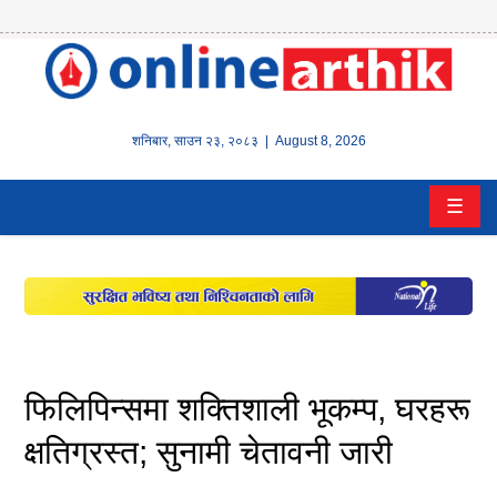
होम
समाचार
शनिबार
,
साउन
२३
,
२०८३
| August 8, 2026
बैंक/
☰
वित्त
इन्स्योरेन्स
कर्पाेरेट
पूँजीबजार
फिलिपिन्समा शक्तिशाली भूकम्प, घरहरू
अटो
क्षतिग्रस्त; सुनामी चेतावनी जारी
कला