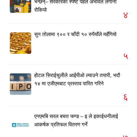
भन्छन्– सरकारको स्पष्ट पहल अभावले लगानी
रोकियो
४
सुन तोलामा ९०० र चाँदी १० रुपैयाँले महँगियो
५
होटल सिराईचुलीले आईपीओ ल्याउने तयारी, भदौ
१४ मा एजीएमबाट प्रस्ताव पारित गरिने
६
एनएमबि सरल बचत फण्ड – इ ले इकाईधनीलाई
आकर्षक प्रतिफल वितरण गर्ने