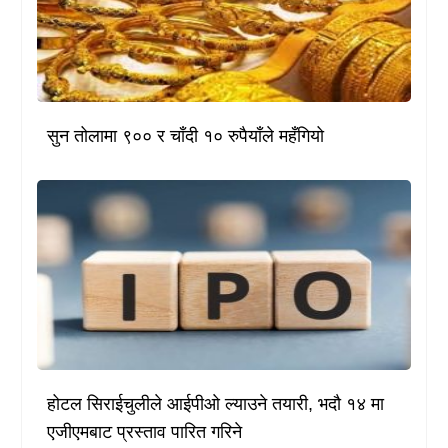
सुन तोलामा ९०० र चाँदी १० रुपैयाँले महँगियो
होटल सिराईचुलीले आईपीओ ल्याउने तयारी, भदौ १४ मा
एजीएमबाट प्रस्ताव पारित गरिने