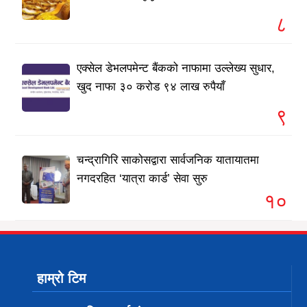
८
एक्सेल डेभलपमेन्ट बैंकको नाफामा उल्लेख्य सुधार,
खुद नाफा ३० करोड ९४ लाख रुपैयाँ
९
चन्द्रागिरि साकोसद्वारा सार्वजनिक यातायातमा
नगदरहित ‘यात्रा कार्ड’ सेवा सुरु
१०
हाम्रो टिम