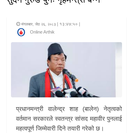
र
शैली
| १३:४७:५० |
मंगलबार, जेठ २६, २०८३
राजनीति
Online Arthik
भिडियो
अन्य
समाचार
सूचना
र
प्रविधि
प्रधानमन्त्री वालेन्द्र शाह (बालेन) नेतृत्वको
शिक्षा
वर्तमान सरकारले स्वतन्त्र सांसद महावीर पुनलाई
महत्वपूर्ण जिम्मेवारी दिने तयारी गरेको छ।
स्वास्थ्य