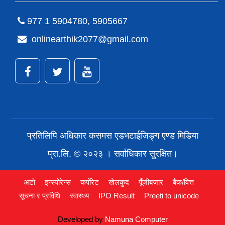
977 1 5904780, 5905667
onlinearthik2077@gmail.com
प्रतिलिपि अधिकार कसमस एडभटाईजिङ्ग एण्ड मिडिया
प्रा.लि. © २०२३ । सर्वाधिकार सुरक्षित।
अटो
इन्स्योरेन्स
कर्पाेरेट
खेलकुद
पूँजीबजार
बैंक/वित्त
सूचना र प्रविधि
स्वास्थ्य
IPO Result
Preeti to unicode
Developed by
Namuna Computer