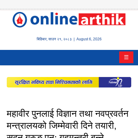
होम
समाचार
बिहिबार
,
साउन
२१
,
२०८३
| August 6, 2026
बैंक/
☰
वित्त
इन्स्योरेन्स
कर्पाेरेट
पूँजीबजार
महावीर पुनलाई विज्ञान तथा नवप्रवर्तन
अटो
मन्त्रालयको जिम्मेवारी दिने तयारी,
सुदन गुरुङ पुनः गृहमन्त्री बन्ने
कला