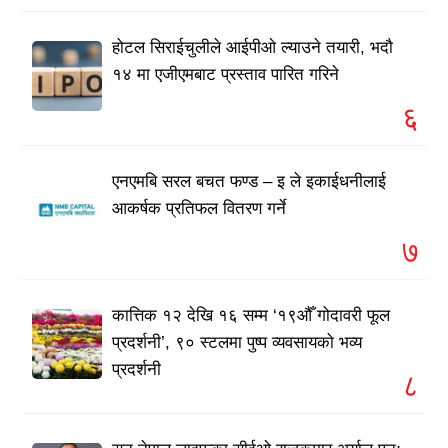
होटल सिराईचुलीले आईपीओ ल्याउने तयारी, भदौ
१४ मा एजीएमबाट प्रस्ताव पारित गरिने
६
एनएमबि सरल बचत फण्ड – इ ले इकाईधनीलाई
आकर्षक प्रतिफल वितरण गर्ने
७
कात्तिक १२ देखि १६ सम्म ‘१९औँ गोदावरी फूल
प्रदर्शनी’, ९० स्टलमा पुष्प व्यवसायको भव्य
प्रदर्शनी
८