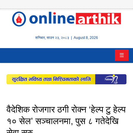
होम
समाचार
शनिबार
,
साउन
२३
,
२०८३
| August 8, 2026
बैंक/
☰
वित्त
इन्स्योरेन्स
कर्पाेरेट
पूँजीबजार
वैदेशिक रोजगार ठगी रोक्न ‘हेल्प टु हेल्प
अटो
१० सेल’ सञ्चालनमा, पुस ८ गतेदेखि
सेवा सुरु
कला