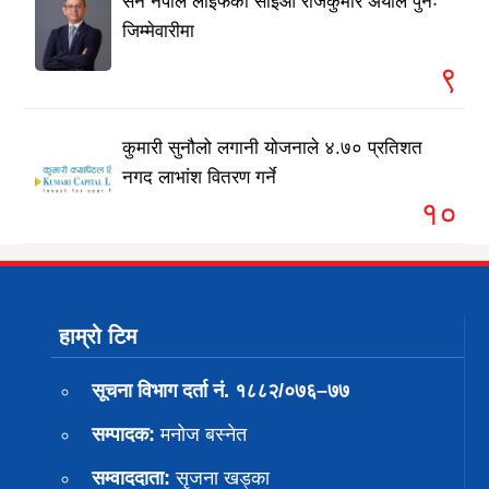
सन नेपाल लाइफका सीईओ राजकुमार अर्याल पुनः
जिम्मेवारीमा
९
कुमारी सुनौलो लगानी योजनाले ४.७० प्रतिशत
नगद लाभांश वितरण गर्ने
१०
हाम्रो टिम
सूचना विभाग दर्ता नं. १८८२/०७६–७७
सम्पादक:
मनोज बस्नेत
सम्वाददाता:
सृजना खड्का