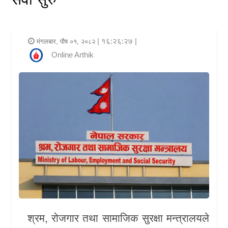
र
शैली
| १६:२६:२७ |
मंगलबार, पौष ०१, २०८२
राजनीति
Online Arthik
भिडियो
अन्य
समाचार
सूचना
र
प्रविधि
शिक्षा
श्रम, रोजगार तथा सामाजिक सुरक्षा मन्त्रालयले
स्वास्थ्य