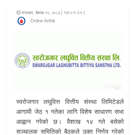
र
| १७:०१:२५ |
मंगलबार, बैशाख १५, २०८३
शैली
Online Arthik
राजनीति
भिडियो
अन्य
समाचार
सूचना
र
स्वरोजगार लघुवित्त वित्तीय संस्था लिमिटेडले
प्रविधि
आगामी जेठ १ गतेका लागि विशेष साधारण सभा
शिक्षा
आह्वान गरेको छ। वैशाख १४ गते बसेको
सञ्चालक समितिको बैठकले उक्त निर्णय गरेको
स्वास्थ्य