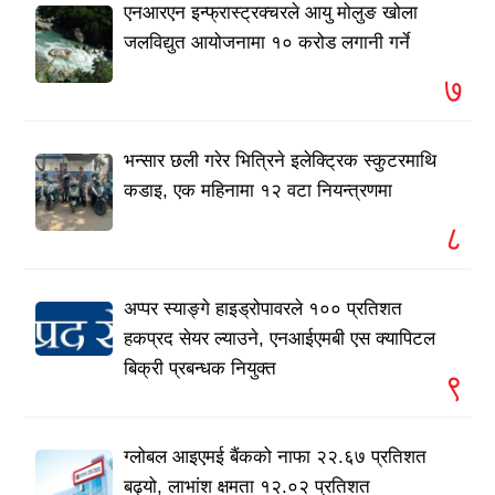
एनआरएन इन्फ्रास्ट्रक्चरले आयु मोलुङ खोला
जलविद्युत आयोजनामा १० करोड लगानी गर्ने
७
भन्सार छली गरेर भित्रिने इलेक्ट्रिक स्कुटरमाथि
कडाइ, एक महिनामा १२ वटा नियन्त्रणमा
८
अप्पर स्याङ्गे हाइड्रोपावरले १०० प्रतिशत
हकप्रद सेयर ल्याउने, एनआईएमबी एस क्यापिटल
बिक्री प्रबन्धक नियुक्त
९
ग्लोबल आइएमई बैंकको नाफा २२.६७ प्रतिशत
बढ्यो, लाभांश क्षमता १२.०२ प्रतिशत