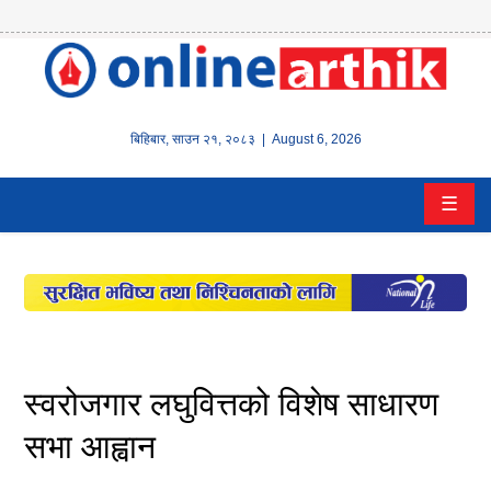
होम
समाचार
बिहिबार
,
साउन
२१
,
२०८३
| August 6, 2026
बैंक/
☰
वित्त
इन्स्योरेन्स
कर्पाेरेट
पूँजीबजार
स्वरोजगार लघुवित्तको विशेष साधारण
अटो
सभा आह्वान
कला