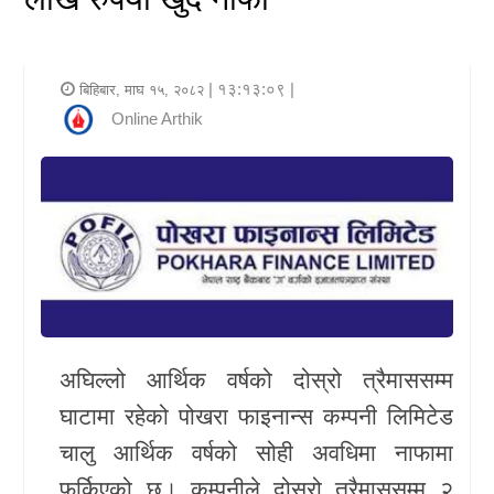
र
शैली
| १३:१३:०९ |
बिहिबार, माघ १५, २०८२
राजनीति
Online Arthik
भिडियो
अन्य
समाचार
सूचना
र
अघिल्लो आर्थिक वर्षको दोस्रो त्रैमाससम्म
प्रविधि
घाटामा रहेको पोखरा फाइनान्स कम्पनी लिमिटेड
शिक्षा
चालु आर्थिक वर्षको सोही अवधिमा नाफामा
स्वास्थ्य
फर्किएको छ। कम्पनीले दोस्रो त्रैमाससम्म २