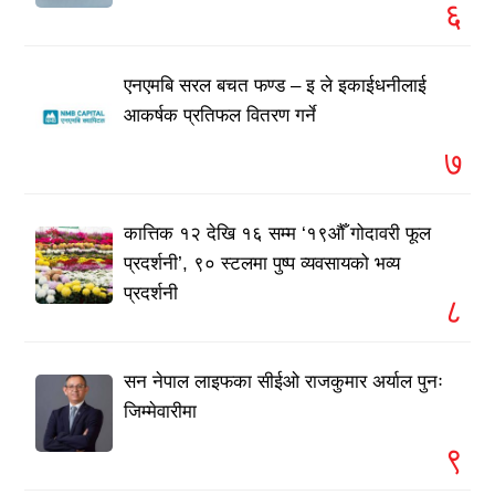
६
एनएमबि सरल बचत फण्ड – इ ले इकाईधनीलाई
आकर्षक प्रतिफल वितरण गर्ने
७
कात्तिक १२ देखि १६ सम्म ‘१९औँ गोदावरी फूल
प्रदर्शनी’, ९० स्टलमा पुष्प व्यवसायको भव्य
प्रदर्शनी
८
सन नेपाल लाइफका सीईओ राजकुमार अर्याल पुनः
जिम्मेवारीमा
९