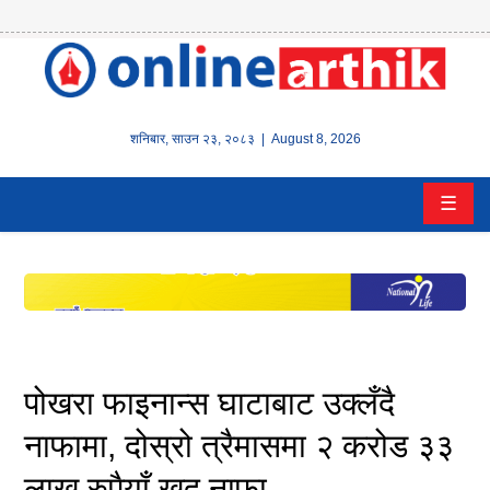
होम
समाचार
शनिबार
,
साउन
२३
,
२०८३
| August 8, 2026
बैंक/
☰
वित्त
इन्स्योरेन्स
कर्पाेरेट
पूँजीबजार
पोखरा फाइनान्स घाटाबाट उक्लँदै
अटो
नाफामा, दोस्रो त्रैमासमा २ करोड ३३
लाख रुपैयाँ खुद नाफा
कला