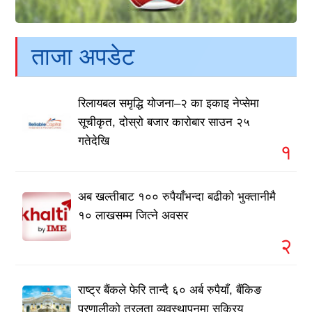
ताजा अपडेट
रिलायबल समृद्धि योजना–२ का इकाइ नेप्सेमा
सूचीकृत, दोस्रो बजार कारोबार साउन २५
गतेदेखि
१
अब खल्तीबाट १०० रुपैयाँभन्दा बढीको भुक्तानीमै
१० लाखसम्म जित्ने अवसर
२
राष्ट्र बैंकले फेरि तान्दै ६० अर्ब रुपैयाँ, बैंकिङ
प्रणालीको तरलता व्यवस्थापनमा सक्रिय