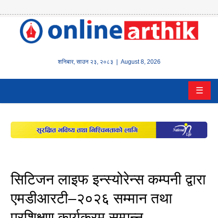
होम
समाचार
शनिबार
,
साउन
२३
,
२०८३
| August 8, 2026
बैंक/
☰
वित्त
इन्स्योरेन्स
कर्पाेरेट
पूँजीबजार
सिटिजन लाइफ इन्स्योरेन्स कम्पनी द्वारा
अटो
एमडीआरटी–२०२६ सम्मान तथा
प्रशिक्षण कार्यक्रम सम्पन्न
कला