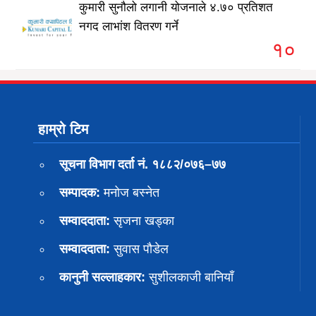
कुमारी सुनौलो लगानी योजनाले ४.७० प्रतिशत
नगद लाभांश वितरण गर्ने
१०
हाम्रो टिम
सूचना विभाग दर्ता नं. १८८२/०७६–७७
सम्पादक:
मनोज बस्नेत
सम्वाददाता:
सृजना खड्का
सम्वाददाता:
सुवास पाैडेल
कानुनी सल्लाहकार:
सुशीलकाजी बानियाँ