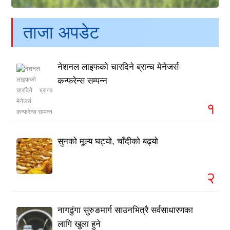
ताजा अपडेट
नेशनल लाइफको चारदिने ब्रान्च मेनेजर्स
कन्फरेन्स सम्पन्न
१
सुनको मूल्य घट्यो, चाँदीको बढ्यो
२
नागढुंगा सुरुङमार्ग साउनभित्रै सर्वसाधारणका
लागि खुला हुने