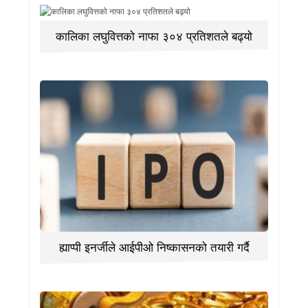
कालिका लघुवित्तको नाफा ३०४ प्रतिशतले बढ्यो
ह्याप्पी इनर्जीले आईपीओ निष्कासनको तयारी गर्दै