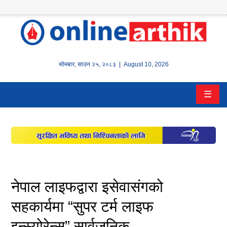
होम
समाचार
सोमबार
,
साउन
२५
,
२०८३
| August 10, 2026
बैंक/
☰
वित्त
इन्स्योरेन्स
कर्पाेरेट
पूँजीबजार
नेपाल लाइफद्वारा इसेवासंगको
अटो
सहकार्यमा “सुपर टर्म लाइफ
इन्स्योरेन्स” सार्वजनिक
कला