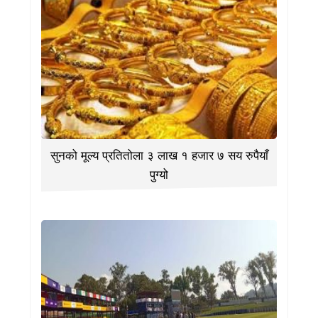
सुनको मूल्य प्रतितोला ३ लाख १ हजार ७ सय रुपैयाँ
पुग्यो