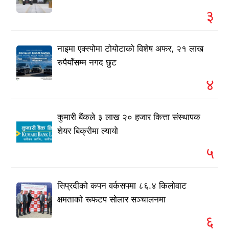
३
नाइमा एक्स्पोमा टोयोटाको विशेष अफर, २१ लाख
रुपैयाँसम्म नगद छुट
४
कुमारी बैंकले ३ लाख २० हजार कित्ता संस्थापक
शेयर बिक्रीमा ल्यायो
५
सिप्रदीको कपन वर्कसपमा ८६.४ किलोवाट
क्षमताको रूफटप सोलार सञ्चालनमा
६