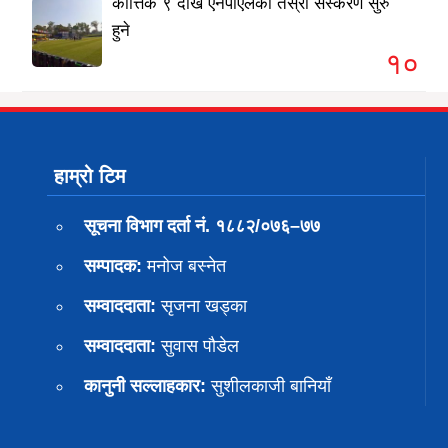
कात्तिक ९ देखि एनपीएलको तेस्रो संस्करण सुरु
हुने
१०
हाम्रो टिम
सूचना विभाग दर्ता नं. १८८२/०७६–७७
सम्पादक:
मनोज बस्नेत
सम्वाददाता:
सृजना खड्का
सम्वाददाता:
सुवास पाैडेल
कानुनी सल्लाहकार:
सुशीलकाजी बानियाँ