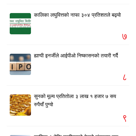
कालिका लघुवित्तको नाफा ३०४ प्रतिशतले बढ्यो
७
ह्याप्पी इनर्जीले आईपीओ निष्कासनको तयारी गर्दै
८
सुनको मूल्य प्रतितोला ३ लाख १ हजार ७ सय
रुपैयाँ पुग्यो
९