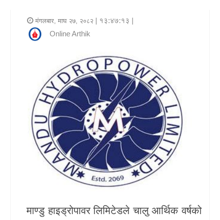
र
| १३:४७:१३ |
मंगलबार, माघ २७, २०८२
शैली
Online Arthik
राजनीति
भिडियो
अन्य
समाचार
सूचना
र
प्रविधि
शिक्षा
माण्डु हाइड्रोपावर लिमिटेडले चालु आर्थिक वर्षको
स्वास्थ्य