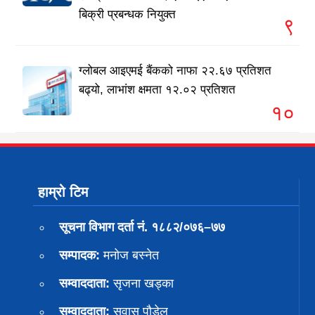
बिक्री प्रबन्धक नियुक्त
९
ग्लोबल आइएमई बैंकको नाफा २२.६७ प्रतिशत
बढ्यो, लाभांश क्षमता १२.०२ प्रतिशत
१०
हाम्रो टिम
सूचना विभाग दर्ता नं. १८८२/०७६–७७
सम्पादक:
मनोज बस्नेत
सम्वाददाता:
सृजना खड्का
सम्वाददाता:
सुवास पाैडेल