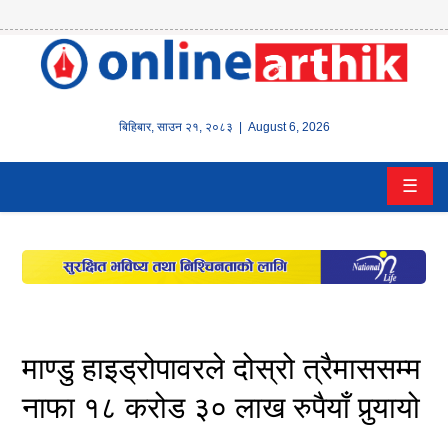
होम
समाचार
बिहिबार
,
साउन
२१
,
२०८३
| August 6, 2026
बैंक/
☰
वित्त
इन्स्योरेन्स
कर्पाेरेट
पूँजीबजार
माण्डु हाइड्रोपावरले दोस्रो त्रैमाससम्म
अटो
नाफा १८ करोड ३० लाख रुपैयाँ पुर्‍यायो
कला