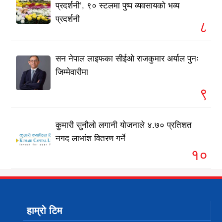
प्रदर्शनी’, ९० स्टलमा पुष्प व्यवसायको भव्य
प्रदर्शनी
८
सन नेपाल लाइफका सीईओ राजकुमार अर्याल पुनः
जिम्मेवारीमा
९
कुमारी सुनौलो लगानी योजनाले ४.७० प्रतिशत
नगद लाभांश वितरण गर्ने
१०
हाम्रो टिम