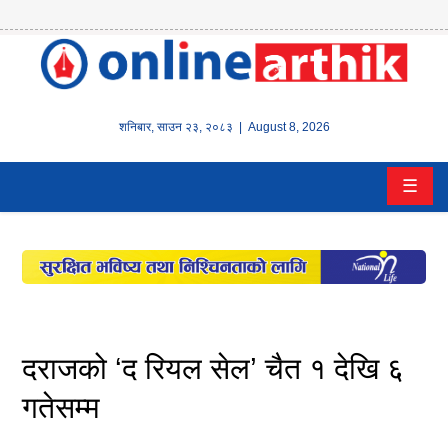
होम
समाचार
शनिबार
,
साउन
२३
,
२०८३
| August 8, 2026
बैंक/
☰
वित्त
इन्स्योरेन्स
कर्पाेरेट
पूँजीबजार
दराजको ‘द रियल सेल’ चैत १ देखि ६
अटो
गतेसम्म
कला