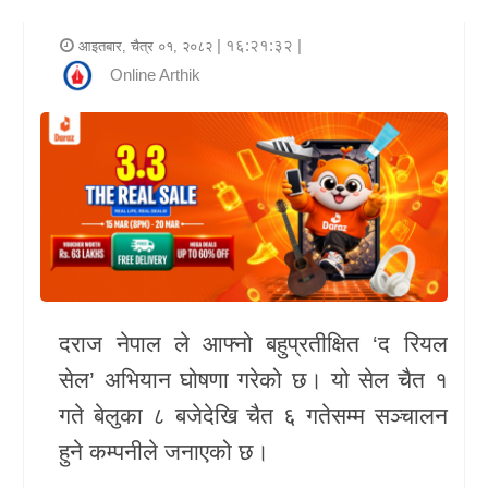
र
| १६:२१:३२ |
आइतबार, चैत्र ०१, २०८२
शैली
Online Arthik
राजनीति
भिडियो
अन्य
समाचार
सूचना
र
दराज नेपाल
ले आफ्नो बहुप्रतीक्षित ‘द रियल
प्रविधि
सेल’ अभियान घोषणा गरेको छ। यो सेल चैत १
गते बेलुका ८ बजेदेखि चैत ६ गतेसम्म सञ्चालन
शिक्षा
हुने कम्पनीले जनाएको छ।
स्वास्थ्य