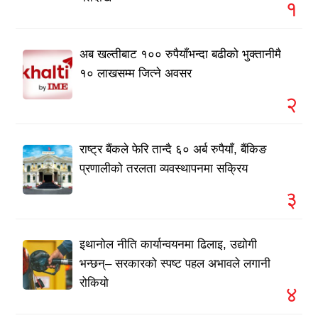
१
अब खल्तीबाट १०० रुपैयाँभन्दा बढीको भुक्तानीमै
१० लाखसम्म जित्ने अवसर
२
राष्ट्र बैंकले फेरि तान्दै ६० अर्ब रुपैयाँ, बैंकिङ
प्रणालीको तरलता व्यवस्थापनमा सक्रिय
३
इथानोल नीति कार्यान्वयनमा ढिलाइ, उद्योगी
भन्छन्– सरकारको स्पष्ट पहल अभावले लगानी
रोकियो
४