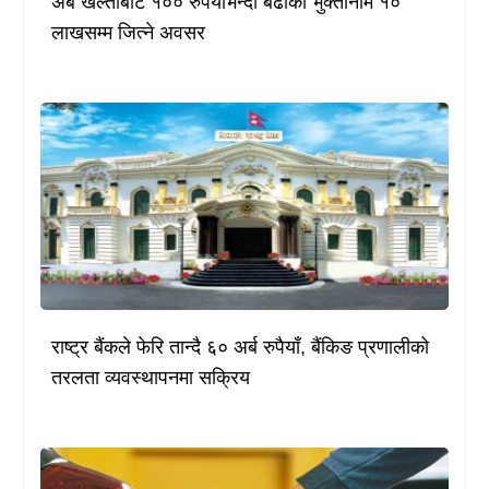
अब खल्तीबाट १०० रुपैयाँभन्दा बढीको भुक्तानीमै १०
लाखसम्म जित्ने अवसर
राष्ट्र बैंकले फेरि तान्दै ६० अर्ब रुपैयाँ, बैंकिङ प्रणालीको
तरलता व्यवस्थापनमा सक्रिय