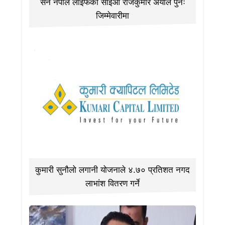
सन नेपाल लाइफका सीईओ राजकुमार अर्याल पुनः
जिम्मेवारीमा
कुमारी सुनौलो लगानी योजनाले ४.७० प्रतिशत नगद
लाभांश वितरण गर्ने