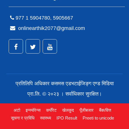
977 1 5904780, 5905667
onlinearthik2077@gmail.com
प्रतिलिपि अधिकार कसमस एडभटाईजिङ्ग एण्ड मिडिया
प्रा.लि. © २०२३ । सर्वाधिकार सुरक्षित।
अटो
इन्स्योरेन्स
कर्पाेरेट
खेलकुद
पूँजीबजार
बैंक/वित्त
सूचना र प्रविधि
स्वास्थ्य
IPO Result
Preeti to unicode