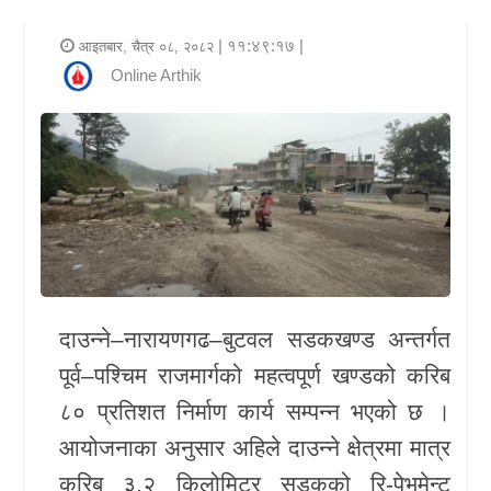
र
| ११:४९:१७ |
आइतबार, चैत्र ०८, २०८२
शैली
Online Arthik
राजनीति
भिडियो
अन्य
समाचार
सूचना
दाउन्ने–नारायणगढ–बुटवल सडकखण्ड
अन्तर्गत
र
पूर्व–पश्चिम राजमार्गको महत्वपूर्ण खण्डको करिब
प्रविधि
८० प्रतिशत निर्माण कार्य सम्पन्न भएको छ ।
शिक्षा
आयोजनाका अनुसार अहिले दाउन्ने क्षेत्रमा मात्र
स्वास्थ्य
करिब ३.२ किलोमिटर सडकको रि-पेभमेन्ट