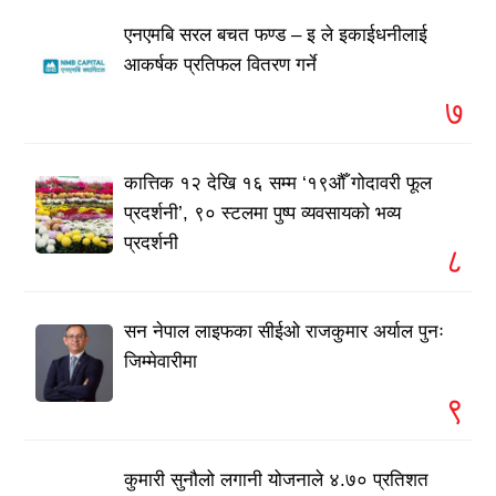
एनएमबि सरल बचत फण्ड – इ ले इकाईधनीलाई
आकर्षक प्रतिफल वितरण गर्ने
७
कात्तिक १२ देखि १६ सम्म ‘१९औँ गोदावरी फूल
प्रदर्शनी’, ९० स्टलमा पुष्प व्यवसायको भव्य
प्रदर्शनी
८
सन नेपाल लाइफका सीईओ राजकुमार अर्याल पुनः
जिम्मेवारीमा
९
कुमारी सुनौलो लगानी योजनाले ४.७० प्रतिशत