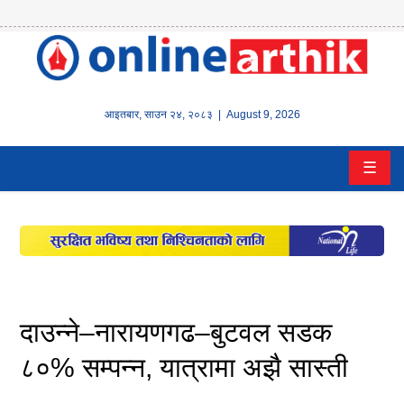
होम
समाचार
आइतबार
,
साउन
२४
,
२०८३
| August 9, 2026
बैंक/
☰
वित्त
इन्स्योरेन्स
कर्पाेरेट
पूँजीबजार
दाउन्ने–नारायणगढ–बुटवल सडक
अटो
८०% सम्पन्न, यात्रामा अझै सास्ती
कला