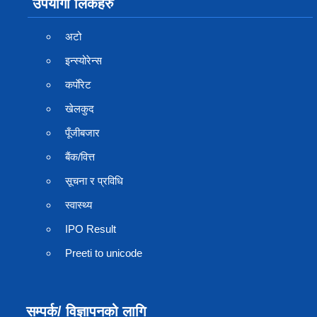
उपयोगी लिंकहरु
अटो
इन्स्योरेन्स
कर्पाेरेट
खेलकुद
पूँजीबजार
बैंक/वित्त
सूचना र प्रविधि
स्वास्थ्य
IPO Result
Preeti to unicode
सम्पर्क/ विज्ञापनको लागि