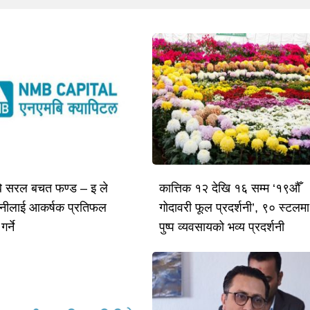
ि सरल बचत फण्ड – इ ले
कात्तिक १२ देखि १६ सम्म ‘१९औँ
नीलाई आकर्षक प्रतिफल
गोदावरी फूल प्रदर्शनी’, ९० स्टलमा
र्ने
पुष्प व्यवसायको भव्य प्रदर्शनी