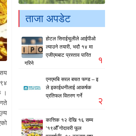
ताजा अपडेट
होटल सिराईचुलीले आईपीओ
ल्याउने तयारी, भदौ १४ मा
एजीएमबाट प्रस्ताव पारित
१
गरिने
 सय
एनएमबि सरल बचत फण्ड – इ
 ९४
ले इकाईधनीलाई आकर्षक
छ ।
प्रतिफल वितरण गर्ने
२
गते
ल्य
कात्तिक १२ देखि १६ सम्म
एको
‘१९औँ गोदावरी फूल