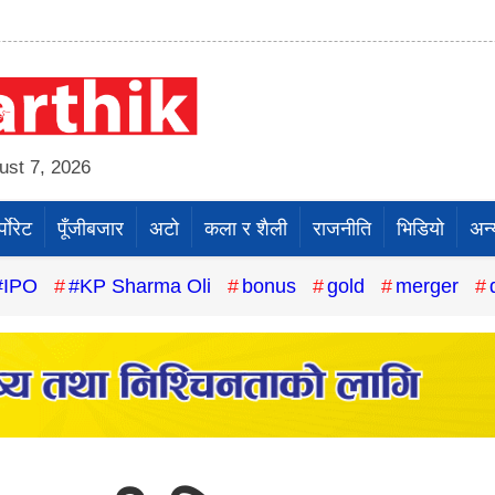
st 7, 2026
पाेरेट
पूँजीबजार
अटो
कला र शैली
राजनीति
भिडियो
अन्
#IPO
#KP Sharma Oli
bonus
gold
merger