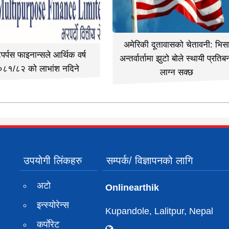
अमेरिकी दूतावासको चेतावनी: भिस
िपर्पस फाइनान्सले आर्थिक वर्ष
अन्तर्वार्तामा झुटो बोले स्थायी प्रतिबन
०८१/८२ को लाभांश नदिने
लाग्न सक्छ
उपयोगी लिंकहरु
सम्पर्क/ विज्ञापनको लागि
अटो
Onlinearthik
इन्स्योरेन्स
Kupandole, Lalitpur, Nepal
कर्पाेरेट