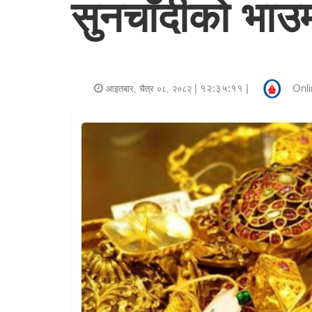
सुनचाँदीको भाउ
र
शैली
राजनीति
| १२:३५:११ |
Onli
आइतबार, चैत्र ०८, २०८२
भिडियो
अन्य
समाचार
सूचना
र
प्रविधि
शिक्षा
स्वास्थ्य