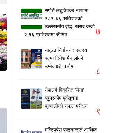
सपोर्ट लघुवित्तको नाफामा
१८१.३६ प्रतिशतको
उल्लेखनीय वृद्धि, खराब कर्जा
७
२.१६ प्रतिशतमा सीमित
नाट्टा निर्वाचन : सदस्य
पदमा दिनेश मैनालीको
उम्मेदवारी चर्चामा
८
नेपालमै विकसित ‘मैना’
बहुप्रकोप पूर्वसूचना
प्रणालीको सफल परीक्षण
९
मल्टिपर्पस फाइनान्सले आर्थिक