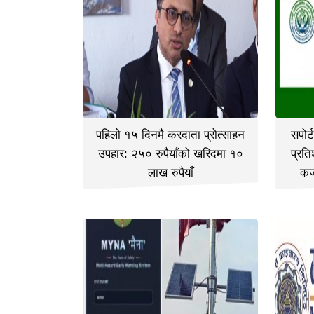
पहिलो १५ दिनमै करदाता प्रोत्साहन
सपोर
उपहार: २५० रुपैयाँको खरिदमा १०
प्रति
लाख रुपैयाँ
कर