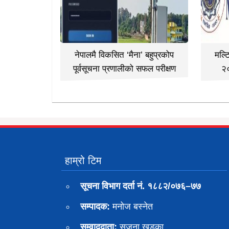
नेपालमै विकसित ‘मैना’ बहुप्रकोप
मल्ट
पूर्वसूचना प्रणालीको सफल परीक्षण
२
हाम्रो टिम
सूचना विभाग दर्ता नं. १८८२/०७६–७७
सम्पादक:
मनोज बस्नेत
सम्वाददाता:
सृजना खड्का