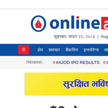
होम
समाचार
शुक्रबार
,
साउन
२२
,
२०८३
| Augu
बैंक/
☰
होम
समाचार
बैंक/वित्त
इन्स्योरेन्स
कर्
वित्त
इन्स्योरेन्स
#AJOD IPO RESULTS
TRENDING :
कर्पाेरेट
पूँजीबजार
अटो
कला