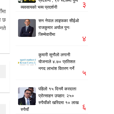
प्रदर्शनी’, ९० स्टलमा पुष्प
३
व्यवसायको भव्य प्रदर्शनी
ँमा
ो छ
सन नेपाल लाइफका सीईओ
राजकुमार अर्याल पुनः
गते
जिम्मेवारीमा
४
कुमारी सुनौलो लगानी
योजनाले ४.७० प्रतिशत
नगद लाभांश वितरण गर्ने
५
पहिलो १५ दिनमै करदाता
प्रोत्साहन उपहार: २५०
रुपैयाँको खरिदमा १० लाख
६
रुपैयाँ