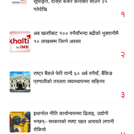
सूचीकृत, दोस्रो बजार कारोबार साउन २५
गतेदेखि
१
अब खल्तीबाट १०० रुपैयाँभन्दा बढीको भुक्तानीमै
१० लाखसम्म जित्ने अवसर
२
राष्ट्र बैंकले फेरि तान्दै ६० अर्ब रुपैयाँ, बैंकिङ
प्रणालीको तरलता व्यवस्थापनमा सक्रिय
३
इथानोल नीति कार्यान्वयनमा ढिलाइ, उद्योगी
भन्छन्– सरकारको स्पष्ट पहल अभावले लगानी
रोकियो