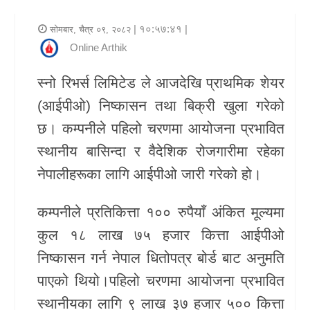
र
| १०:५७:४१ |
सोमबार, चैत्र ०९, २०८२
शैली
Online Arthik
राजनीति
स्नो रिभर्स लिमिटेड
ले आजदेखि प्राथमिक शेयर
(आईपीओ) निष्कासन तथा बिक्री खुला गरेको
भिडियो
छ। कम्पनीले पहिलो चरणमा आयोजना प्रभावित
अन्य
स्थानीय बासिन्दा र वैदेशिक रोजगारीमा रहेका
समाचार
नेपालीहरूका लागि आईपीओ जारी गरेको हो।
सूचना
कम्पनीले प्रतिकित्ता १०० रुपैयाँ अंकित मूल्यमा
र
कुल १८ लाख ७५ हजार कित्ता आईपीओ
प्रविधि
निष्कासन गर्न
नेपाल धितोपत्र बोर्ड
बाट अनुमति
शिक्षा
पाएको थियो।पहिलो चरणमा आयोजना प्रभावित
स्थानीयका लागि ९ लाख ३७ हजार ५०० कित्ता
स्वास्थ्य