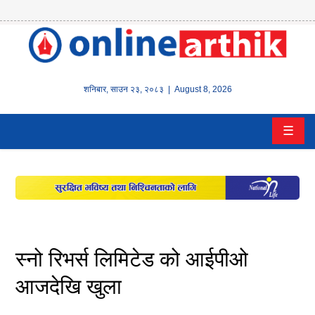
होम
समाचार
शनिबार
,
साउन
२३
,
२०८३
| August 8, 2026
बैंक/
☰
वित्त
इन्स्योरेन्स
कर्पाेरेट
पूँजीबजार
स्नो रिभर्स लिमिटेड को आईपीओ
अटो
आजदेखि खुला
कला