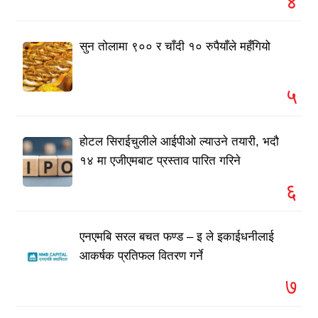
४
सुन तोलामा ९०० र चाँदी १० रुपैयाँले महँगियो
५
होटल सिराईचुलीले आईपीओ ल्याउने तयारी, भदौ
१४ मा एजीएमबाट प्रस्ताव पारित गरिने
६
एनएमबि सरल बचत फण्ड – इ ले इकाईधनीलाई
आकर्षक प्रतिफल वितरण गर्ने
७