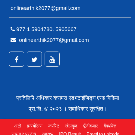
onlinearthik2077@gmail.com
977 1 5904780, 5905667
onlinearthik2077@gmail.com
प्रतिलिपि अधिकार कसमस एडभटाईजिङ्ग एण्ड मिडिया
प्रा.लि. © २०२३ । सर्वाधिकार सुरक्षित।
अटो
इन्स्योरेन्स
कर्पाेरेट
खेलकुद
पूँजीबजार
बैंक/वित्त
सूचना र प्रविधि
स्वास्थ्य
IPO Result
Preeti to unicode