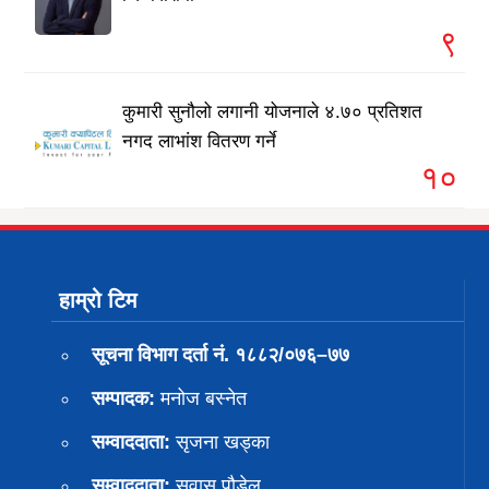
९
कुमारी सुनौलो लगानी योजनाले ४.७० प्रतिशत
नगद लाभांश वितरण गर्ने
१०
हाम्रो टिम
सूचना विभाग दर्ता नं. १८८२/०७६–७७
सम्पादक:
मनोज बस्नेत
सम्वाददाता:
सृजना खड्का
सम्वाददाता:
सुवास पाैडेल