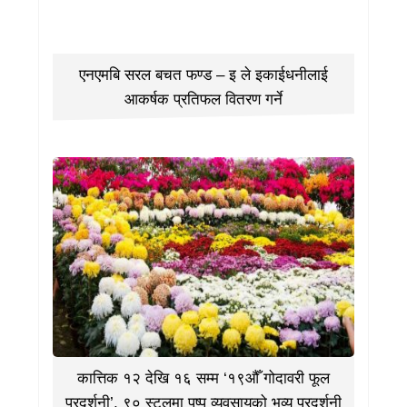
एनएमबि सरल बचत फण्ड – इ ले इकाईधनीलाई
आकर्षक प्रतिफल वितरण गर्ने
कात्तिक १२ देखि १६ सम्म ‘१९औँ गोदावरी फूल
प्रदर्शनी’, ९० स्टलमा पुष्प व्यवसायको भव्य प्रदर्शनी