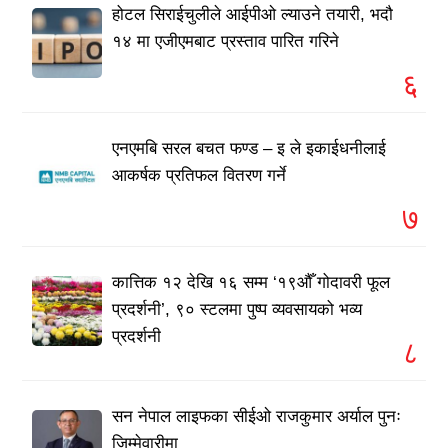
होटल सिराईचुलीले आईपीओ ल्याउने तयारी, भदौ
१४ मा एजीएमबाट प्रस्ताव पारित गरिने
६
एनएमबि सरल बचत फण्ड – इ ले इकाईधनीलाई
आकर्षक प्रतिफल वितरण गर्ने
७
कात्तिक १२ देखि १६ सम्म ‘१९औँ गोदावरी फूल
प्रदर्शनी’, ९० स्टलमा पुष्प व्यवसायको भव्य
प्रदर्शनी
८
सन नेपाल लाइफका सीईओ राजकुमार अर्याल पुनः
जिम्मेवारीमा