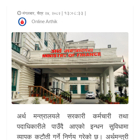
र
| १३:०८:३३ |
मंगलबार, चैत्र २४, २०८२
शैली
Online Arthik
राजनीति
भिडियो
अन्य
समाचार
सूचना
र
प्रविधि
अर्थ मन्त्रालयले सरकारी कर्मचारी तथा
शिक्षा
पदाधिकारीले पाउँदै आएको इन्धन सुविधामा
व्यापक कटौती गर्ने निर्णय गरेको छ। अर्थमन्त्री
स्वास्थ्य