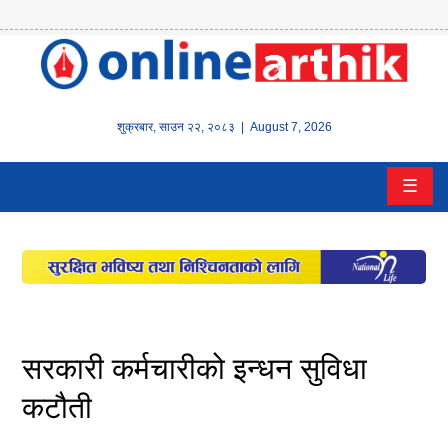
होम
समाचार
शुक्रबार
,
साउन
२२
,
२०८३
| August 7, 2026
बैंक/
☰
वित्त
इन्स्योरेन्स
कर्पाेरेट
पूँजीबजार
सरकारी कर्मचारीको इन्धन सुविधा
अटो
कटौती
कला