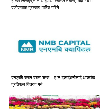
होटल सिराईचुलीले आईपीओ ल्याउने तयारी, भदौ १४ मा
एजीएमबाट प्रस्ताव पारित गरिने
एनएमबि सरल बचत फण्ड – इ ले इकाईधनीलाई आकर्षक
प्रतिफल वितरण गर्ने