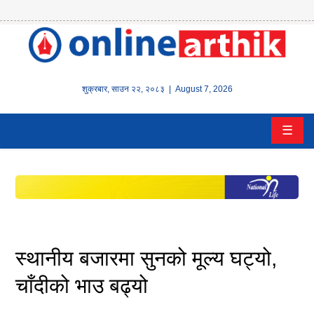
होम
समाचार
शुक्रबार
,
साउन
२२
,
२०८३
| August 7, 2026
बैंक/
☰
वित्त
इन्स्योरेन्स
कर्पाेरेट
पूँजीबजार
स्थानीय बजारमा सुनको मूल्य घट्यो,
अटो
चाँदीको भाउ बढ्यो
कला