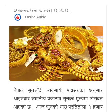
र
| १३:०६:१३ |
आइतबार, बैशाख २७, २०८३
शैली
Online Arthik
राजनीति
भिडियो
अन्य
समाचार
सूचना
र
प्रविधि
नेपाल सुनचाँदी व्यवसायी महासंघ
का अनुसार
शिक्षा
आइतबार स्थानीय बजारमा सुनको मूल्यमा गिरावट
आएको छ। आज सुनको भाउ प्रतितोला १ हजार
स्वास्थ्य