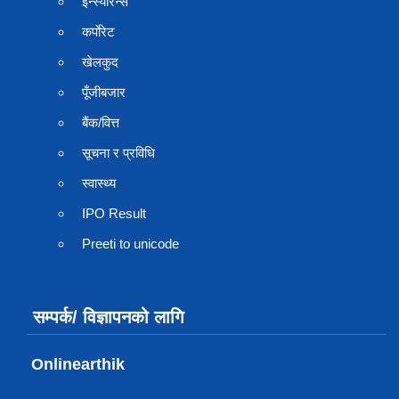
इन्स्योरेन्स
कर्पाेरेट
खेलकुद
पूँजीबजार
बैंक/वित्त
सूचना र प्रविधि
स्वास्थ्य
IPO Result
Preeti to unicode
सम्पर्क/ विज्ञापनको लागि
Onlinearthik