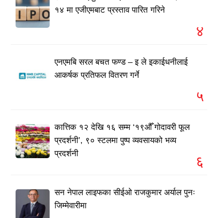
१४ मा एजीएमबाट प्रस्ताव पारित गरिने
४
एनएमबि सरल बचत फण्ड – इ ले इकाईधनीलाई
आकर्षक प्रतिफल वितरण गर्ने
५
कात्तिक १२ देखि १६ सम्म ‘१९औँ गोदावरी फूल
प्रदर्शनी’, ९० स्टलमा पुष्प व्यवसायको भव्य
प्रदर्शनी
६
सन नेपाल लाइफका सीईओ राजकुमार अर्याल पुनः
जिम्मेवारीमा