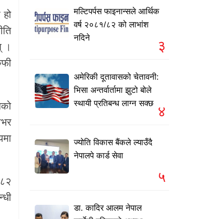
मल्टिपर्पस फाइनान्सले आर्थिक
 हो
वर्ष २०८१/८२ को लाभांश
नीति
नदिने
३
् ।
कफी
अमेरिकी दूतावासको चेतावनी:
भिसा अन्तर्वार्तामा झुटो बोले
स्थायी प्रतिबन्ध लाग्न सक्छ
सको
४
शभर
यमा
ज्योति विकास बैंकले ल्याउँदै
नेपालपे कार्ड सेवा
५
०८२
्धी
डा. कादिर आलम नेपाल