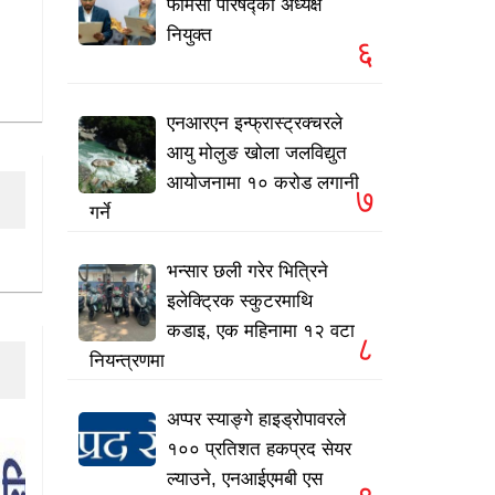
फार्मेसी परिषद्को अध्यक्ष
नियुक्त
६
एनआरएन इन्फ्रास्ट्रक्चरले
आयु मोलुङ खोला जलविद्युत
आयोजनामा १० करोड लगानी
७
गर्ने
भन्सार छली गरेर भित्रिने
इलेक्ट्रिक स्कुटरमाथि
कडाइ, एक महिनामा १२ वटा
८
नियन्त्रणमा
अप्पर स्याङ्गे हाइड्रोपावरले
१०० प्रतिशत हकप्रद सेयर
ल्याउने, एनआईएमबी एस