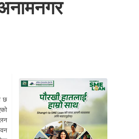
ट अनामनगर
ो छ
एको
ालन
िवन