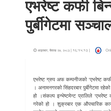
एभरेष्ट कफी ब
र
शैली
पुर्बीगेटमा सञ्च
राजनीति
भिडियो
अन्य
| १६:१५:१३ |
Onl
आइतबार, बैशाख २७, २०८३
समाचार
सूचना
र
एभरेष्ट ग्रुप अफ कम्पनीजको ‘एभरेष्ट
प्रविधि
। अनामनगरको सिंहदरबार पुर्बीगेटमा रहे
हो ।संकल्प इन्भेष्टमेन्ट प्रालिले ‘एभर
शिक्षा
गरेको हो । शुक्रबार एक औपचारिक कार्यक्
स्वास्थ्य