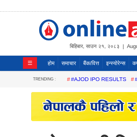
होम
समाचार
बिहिबार
,
साउन
२१
,
२०८३
| Augu
बैंक/
☰
होम
समाचार
बैंक/वित्त
इन्स्योरेन्स
कर्
वित्त
इन्स्योरेन्स
#AJOD IPO RESULTS
TRENDING :
कर्पाेरेट
पूँजीबजार
अटो
कला