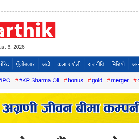
st 6, 2026
पाेरेट
पूँजीबजार
अटो
कला र शैली
राजनीति
भिडियो
अन्
#IPO
#KP Sharma Oli
bonus
gold
merger