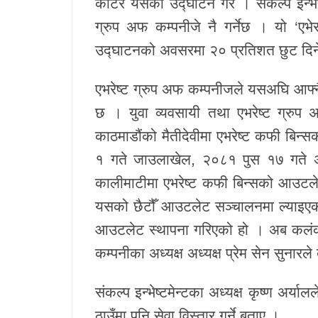
काटेर यसको उद्घाटन गरे । संकल्प इन्भ
ग्रुप अफ कम्पनीजे नै गर्नेछ । यो ‘एभ
खेलकुद
उद्घाटनको अवसरमा २० प्रतिशत छुट दिने
Unicode
एभरेष्ट ग्रुप अफ कम्पनीजले यसअघि आफ्
छ । युवा व्यवसायी तथा एभरेष्ट ग्रुप
काठमाडौंको मैतीदेवीमा एभरेष्ट कफी बि
१ गते जाउलाखेल, २०८१ पुस १७ गते 
कालीमाटीमा एभरेष्ट कफी बिन्सको आउटले
यसको छैटौँ आउटलेट सञ्चालनमा ल्याइएको
आउटलेट स्थापना गरिएको हो । अब कलंकीम
कम्पनीका अध्यक्ष अध्यक्ष प्रेम सेन सुनारल
संकल्प इन्भेष्टमेन्टका अध्यक्ष कृष्ण अर्
ठाउँमा पनि सेवा विस्तार गर्ने बताए ।