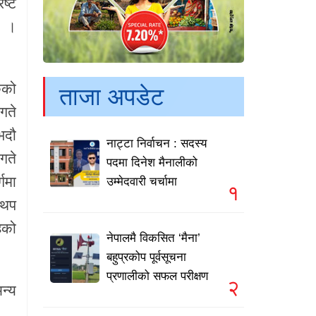
ष्ट
ो ।
ेको
ताजा अपडेट
गते
भदौ
नाट्टा निर्वाचन : सदस्य
गते
पदमा दिनेश मैनालीको
गमा
उम्मेदवारी चर्चामा
१
 थप
ेको
नेपालमै विकसित ‘मैना’
बहुप्रकोप पूर्वसूचना
प्रणालीको सफल परीक्षण
२
न्य