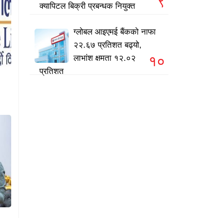
९
क्यापिटल बिक्री प्रबन्धक नियुक्त
ग्लोबल आइएमई बैंकको नाफा
२२.६७ प्रतिशत बढ्यो,
१०
लाभांश क्षमता १२.०२
प्रतिशत