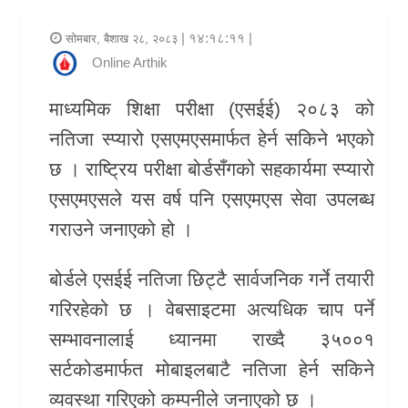
र
| १४:१८:११ |
सोमबार, बैशाख २८, २०८३
शैली
Online Arthik
राजनीति
माध्यमिक शिक्षा परीक्षा (एसईई) २०८३ को
नतिजा स्प्यारो एसएमएसमार्फत हेर्न सकिने भएको
भिडियो
छ । राष्ट्रिय परीक्षा बोर्डसँगको सहकार्यमा स्प्यारो
अन्य
एसएमएसले यस वर्ष पनि एसएमएस सेवा उपलब्ध
समाचार
गराउने जनाएको हो ।
सूचना
बोर्डले एसईई नतिजा छिट्टै सार्वजनिक गर्ने तयारी
र
गरिरहेको छ । वेबसाइटमा अत्यधिक चाप पर्ने
प्रविधि
सम्भावनालाई ध्यानमा राख्दै ३५००१
शिक्षा
सर्टकोडमार्फत मोबाइलबाटै नतिजा हेर्न सकिने
व्यवस्था गरिएको कम्पनीले जनाएको छ ।
स्वास्थ्य