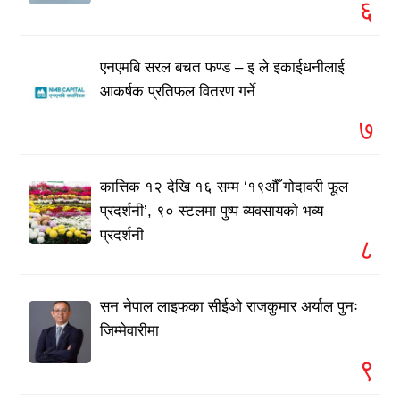
६
एनएमबि सरल बचत फण्ड – इ ले इकाईधनीलाई
आकर्षक प्रतिफल वितरण गर्ने
७
कात्तिक १२ देखि १६ सम्म ‘१९औँ गोदावरी फूल
प्रदर्शनी’, ९० स्टलमा पुष्प व्यवसायको भव्य
प्रदर्शनी
८
सन नेपाल लाइफका सीईओ राजकुमार अर्याल पुनः
जिम्मेवारीमा
९