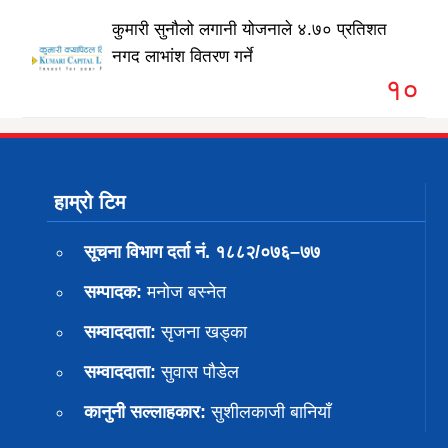
कुमारी सुनौलो लगानी योजनाले ४.७० प्रतिशत
नगद लाभांश वितरण गर्ने
१०
हाम्रो टिम
सूचना विभाग दर्ता नं. १८८२/०७६–७७
सम्पादक:
मनोज बस्नेत
सम्वाददाता:
सृजना खड्का
सम्वाददाता:
सुवास पाैडेल
कानुनी सल्लाहकार:
सुशीलकाजी बानियाँ