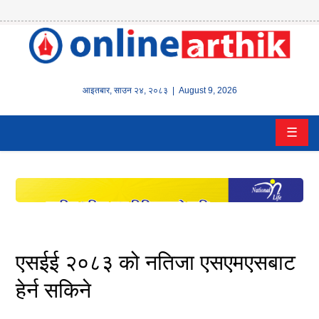
होम
समाचार
आइतबार
,
साउन
२४
,
२०८३
| August 9, 2026
बैंक/
☰
वित्त
इन्स्योरेन्स
कर्पाेरेट
पूँजीबजार
एसईई २०८३ को नतिजा एसएमएसबाट
अटो
हेर्न सकिने
कला