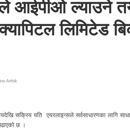
ले आईपीओ ल्याउने तय
यापिटल लिमिटेड बिक
ine Arthik
 समयदेखि सक्रिय
यति एयरलाइन्स
ले सर्वसाधारणका लागि साध
बढाएको छ ।