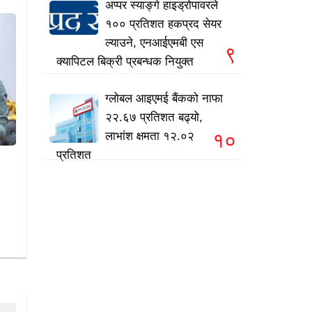
अप्पर स्याङ्गे हाइड्रोपावरले
१०० प्रतिशत हकप्रद सेयर
ल्याउने, एनआईएमबी एस
९
क्यापिटल बिक्री प्रबन्धक नियुक्त
ग्लोबल आइएमई बैंकको नाफा
२२.६७ प्रतिशत बढ्यो,
१०
लाभांश क्षमता १२.०२
प्रतिशत