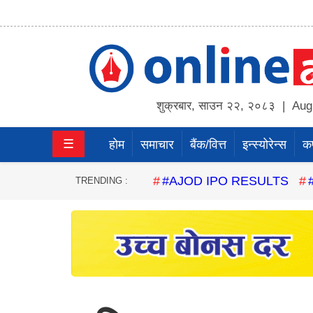
होम
समाचार
शुक्रबार
,
साउन
२२
,
२०८३
| Augu
बैंक/
☰
होम
समाचार
बैंक/वित्त
इन्स्योरेन्स
कर्
वित्त
इन्स्योरेन्स
#AJOD IPO RESULTS
TRENDING :
कर्पाेरेट
पूँजीबजार
अटो
कला