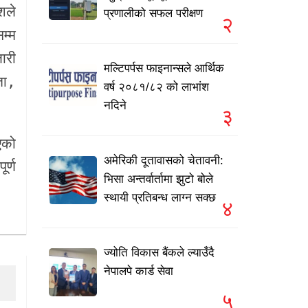
शले
प्रणालीको सफल परीक्षण
२
म्म
ारी
मल्टिपर्पस फाइनान्सले आर्थिक
ता,
वर्ष २०८१/८२ को लाभांश
नदिने
३
एको
अमेरिकी दूतावासको चेतावनी:
र्ण
भिसा अन्तर्वार्तामा झुटो बोले
स्थायी प्रतिबन्ध लाग्न सक्छ
४
ज्योति विकास बैंकले ल्याउँदै
नेपालपे कार्ड सेवा
५