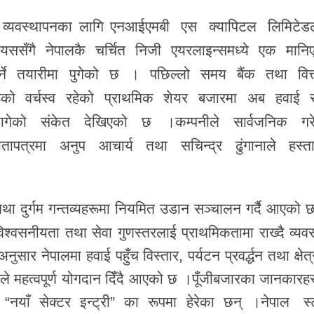
 व्यवस्थापनका लागि
एनआईएमबी एस क्यापिटल लिमिटेड
 यससँगै नेपालकै चर्चित निजी एयरलाइन्समध्ये एक मानि
र्ने तयारीमा पुगेको छ । पछिल्लो समय बैंक तथा वित्
रूको वर्चस्व रहेको प्राथमिक शेयर बजारमा अब हवाई स
न लागेको संकेत देखिएको छ ।कम्पनीले सार्वजनिक गर
ौतापत्रमा
अनुप आचार्य
तथा
सचिन्द्र ढुंगाना
ले हस्ता
था दुर्गम गन्तव्यहरूमा नियमित उडान सञ्चालन गर्दै आएको 
विश्वसनीयता तथा सेवा गुणस्तरलाई प्राथमिकतामा राख्दै व्यव
ार नेपालमा हवाई पहुँच विस्तार, पर्यटन प्रवर्द्धन तथा क्षेत
ले महत्वपूर्ण योगदान दिँदै आएको छ ।पूँजीबजारका जानकारहर
याँ सेक्टर इन्ट्री” का रूपमा हेरेका छन् ।
नेपाल स