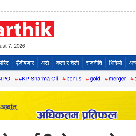
st 7, 2026
पाेरेट
पूँजीबजार
अटो
कला र शैली
राजनीति
भिडियो
अन्
#IPO
#KP Sharma Oli
bonus
gold
merger