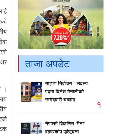
लाई
एको
तीय
ेवा
ेको
ताजा अपडेट
क्षर
नाट्टा निर्वाचन : सदस्य
छ ।
पदमा दिनेश मैनालीको
साय
उम्मेदवारी चर्चामा
१
्रीय
ूले
नेपालमै विकसित ‘मैना’
्टक
बहुप्रकोप पूर्वसूचना