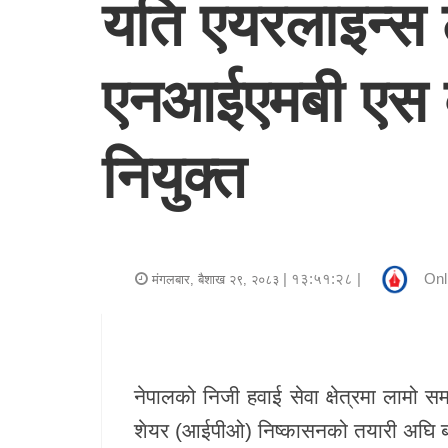
यति एयरलाइन्स 
र
शैली
एनआईएमबी एस क्
राजनीति
भिडियो
नियुक्त
अन्य
समाचार
सूचना
| १३:५१:२८ |
Onl
मंगलबार, बैशाख २९, २०८३
र
प्रविधि
शिक्षा
नेपालको निजी हवाई सेवा क्षेत्रमा लामो
शेयर (आईपीओ) निष्कासनको तयारी अघि 
स्वास्थ्य