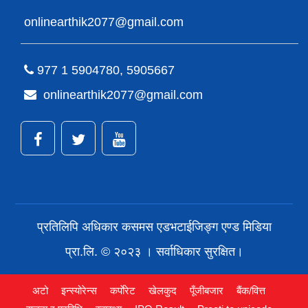
onlinearthik2077@gmail.com
977 1 5904780, 5905667
onlinearthik2077@gmail.com
प्रतिलिपि अधिकार कसमस एडभटाईजिङ्ग एण्ड मिडिया
प्रा.लि. © २०२३ । सर्वाधिकार सुरक्षित।
अटो
इन्स्योरेन्स
कर्पाेरेट
खेलकुद
पूँजीबजार
बैंक/वित्त