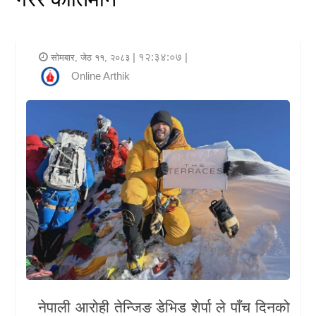
र
शैली
| १२:३४:०७ |
सोमबार, जेठ ११, २०८३
राजनीति
Online Arthik
भिडियो
अन्य
समाचार
सूचना
र
प्रविधि
शिक्षा
नेपाली आरोही
तेन्जिङ डेभिड शेर्पा
ले पाँच दिनको
स्वास्थ्य