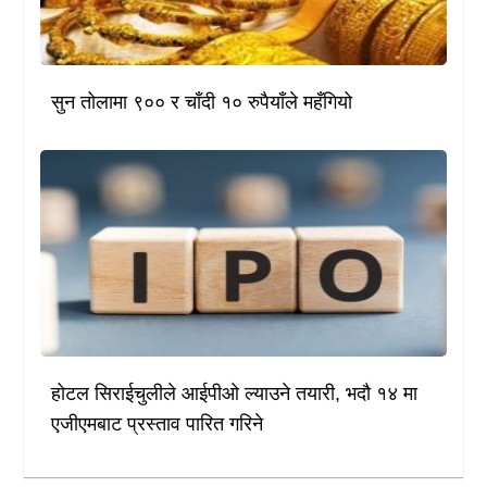
सुन तोलामा ९०० र चाँदी १० रुपैयाँले महँगियो
होटल सिराईचुलीले आईपीओ ल्याउने तयारी, भदौ १४ मा
एजीएमबाट प्रस्ताव पारित गरिने