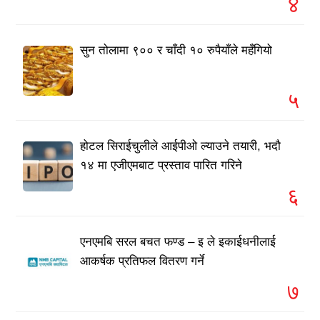
४
सुन तोलामा ९०० र चाँदी १० रुपैयाँले महँगियो
५
होटल सिराईचुलीले आईपीओ ल्याउने तयारी, भदौ
१४ मा एजीएमबाट प्रस्ताव पारित गरिने
६
एनएमबि सरल बचत फण्ड – इ ले इकाईधनीलाई
आकर्षक प्रतिफल वितरण गर्ने
७