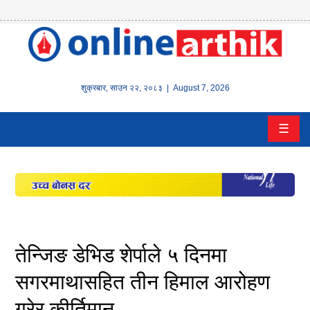
होम
समाचार
शुक्रबार
,
साउन
२२
,
२०८३
| August 7, 2026
बैंक/
☰
वित्त
इन्स्योरेन्स
कर्पाेरेट
पूँजीबजार
तेन्जिङ डेभिड शेर्पाले ५ दिनमा
अटो
सगरमाथासहित तीन हिमाल आरोहण
गरेर कीर्तिमान
कला