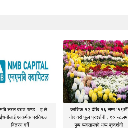
मबि सरल बचत फण्ड – इ ले
कात्तिक १२ देखि १६ सम्म ‘१९औँ
ईधनीलाई आकर्षक प्रतिफल
गोदावरी फूल प्रदर्शनी’, ९० स्टलम
वितरण गर्ने
पुष्प व्यवसायको भव्य प्रदर्शनी