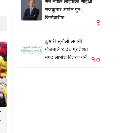
सन नेपाल लाइफका सीईओ
राजकुमार अर्याल पुनः
जिम्मेवारीमा
९
कुमारी सुनौलो लगानी
योजनाले ४.७० प्रतिशत
१०
नगद लाभांश वितरण गर्ने
ा