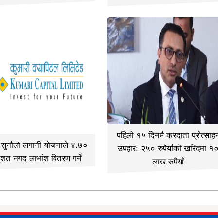
पहिलो १५ दिनमै करदाता प्रोत्साह
ी सुनौलो लगानी योजनाले ४.७०
उपहार: २५० रुपैयाँको खरिदमा १
िशत नगद लाभांश वितरण गर्ने
लाख रुपैयाँ