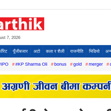
st 7, 2026
पाेरेट
पूँजीबजार
अटो
कला र शैली
राजनीति
भिडियो
अन्
#IPO
#KP Sharma Oli
bonus
gold
merger