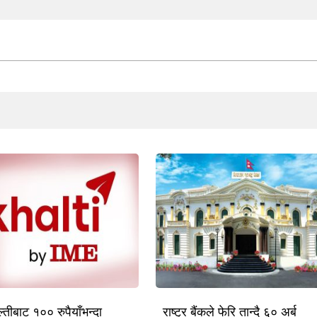
तीबाट १०० रुपैयाँभन्दा
राष्ट्र बैंकले फेरि तान्दै ६० अर्ब