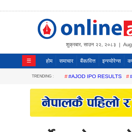
होम
समाचार
शुक्रबार
,
साउन
२२
,
२०८३
| Augu
बैंक/
☰
होम
समाचार
बैंक/वित्त
इन्स्योरेन्स
कर्
वित्त
इन्स्योरेन्स
#AJOD IPO RESULTS
TRENDING :
कर्पाेरेट
पूँजीबजार
अटो
कला