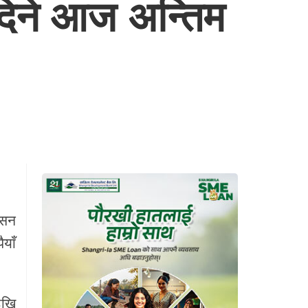
 दिने आज अन्तिम
ासन
याँ
ेखि