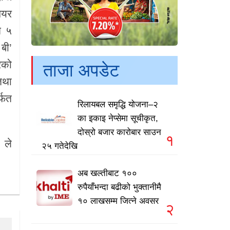
ेयर
म ५
बी’
रको
ताजा अपडेट
तथा
्फत
रिलायबल समृद्धि योजना–२
का इकाइ नेप्सेमा सूचीकृत,
दोस्रो बजार कारोबार साउन
१
ले
२५ गतेदेखि
अब खल्तीबाट १००
रुपैयाँभन्दा बढीको भुक्तानीमै
१० लाखसम्म जित्ने अवसर
२