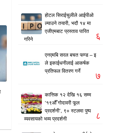
होटल सिराईचुलीले आईपीओ
ल्याउने तयारी, भदौ १४ मा
एजीएमबाट प्रस्ताव पारित
६
गरिने
एनएमबि सरल बचत फण्ड – इ
ले इकाईधनीलाई आकर्षक
प्रतिफल वितरण गर्ने
७
े
कात्तिक १२ देखि १६ सम्म
‘१९औँ गोदावरी फूल
प्रदर्शनी’, ९० स्टलमा पुष्प
८
व्यवसायको भव्य प्रदर्शनी