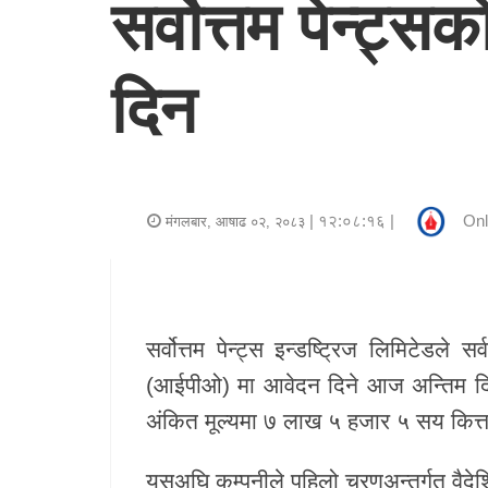
सर्वोत्तम पेन्
र
शैली
दिन
राजनीति
भिडियो
अन्य
| १२:०८:१६ |
Onl
मंगलबार, आषाढ ०२, २०८३
समाचार
सूचना
र
सर्वोत्तम पेन्ट्स इन्डष्ट्रिज लिमिटेडले
प्रविधि
(आईपीओ) मा आवेदन दिने आज अन्तिम दिन 
अंकित मूल्यमा ७ लाख ५ हजार ५ सय कित्त
शिक्षा
स्वास्थ्य
यसअघि कम्पनीले पहिलो चरणअन्तर्गत वैदे