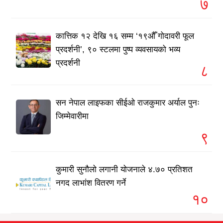
७
कात्तिक १२ देखि १६ सम्म ‘१९औँ गोदावरी फूल
प्रदर्शनी’, ९० स्टलमा पुष्प व्यवसायको भव्य
प्रदर्शनी
८
सन नेपाल लाइफका सीईओ राजकुमार अर्याल पुनः
जिम्मेवारीमा
९
कुमारी सुनौलो लगानी योजनाले ४.७० प्रतिशत
नगद लाभांश वितरण गर्ने
१०