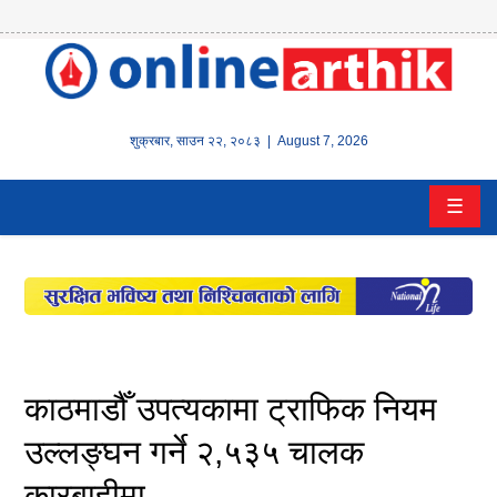
होम
समाचार
शुक्रबार
,
साउन
२२
,
२०८३
| August 7, 2026
बैंक/
☰
वित्त
इन्स्योरेन्स
कर्पाेरेट
पूँजीबजार
काठमाडौँ उपत्यकामा ट्राफिक नियम
अटो
उल्लङ्घन गर्ने २,५३५ चालक
कारबाहीमा
कला