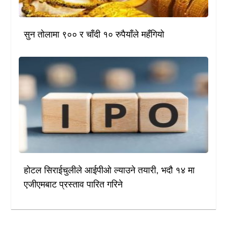
सुन तोलामा ९०० र चाँदी १० रुपैयाँले महँगियो
होटल सिराईचुलीले आईपीओ ल्याउने तयारी, भदौ १४ मा
एजीएमबाट प्रस्ताव पारित गरिने