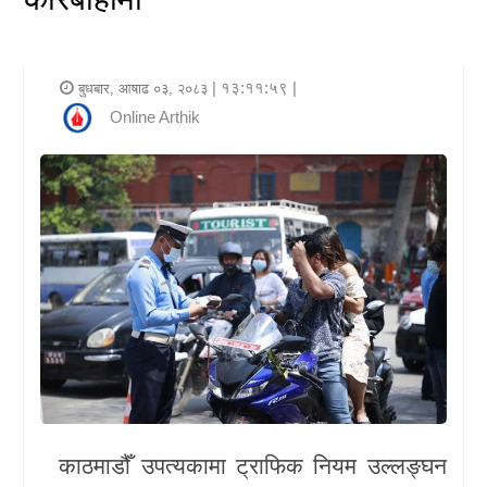
र
शैली
| १३:११:५९ |
बुधबार, आषाढ ०३, २०८३
राजनीति
Online Arthik
भिडियो
अन्य
समाचार
सूचना
र
प्रविधि
शिक्षा
काठमाडौँ उपत्यकामा ट्राफिक नियम उल्लङ्घन
स्वास्थ्य