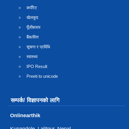
कर्पाेरेट
खेलकुद
पूँजीबजार
बैंक/वित्त
सूचना र प्रविधि
स्वास्थ्य
IPO Result
Preeti to unicode
सम्पर्क/ विज्ञापनको लागि
Onlinearthik
Kupandole, Lalitpur, Nepal