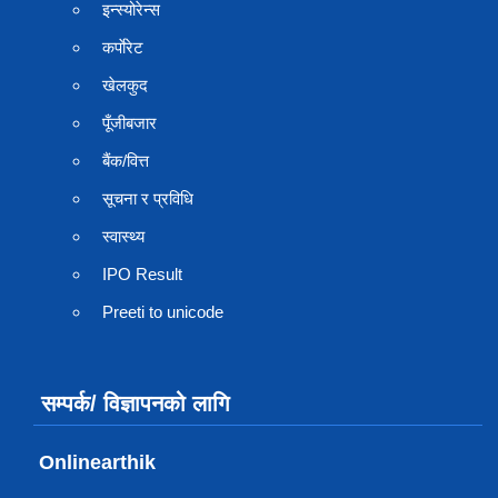
इन्स्योरेन्स
कर्पाेरेट
खेलकुद
पूँजीबजार
बैंक/वित्त
सूचना र प्रविधि
स्वास्थ्य
IPO Result
Preeti to unicode
सम्पर्क/ विज्ञापनको लागि
Onlinearthik