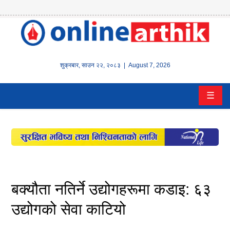
होम
समाचार
शुक्रबार
,
साउन
२२
,
२०८३
| August 7, 2026
बैंक/
☰
वित्त
इन्स्योरेन्स
कर्पाेरेट
पूँजीबजार
बक्यौता नतिर्ने उद्योगहरूमा कडाइ: ६३
अटो
उद्योगको सेवा काटियो
कला