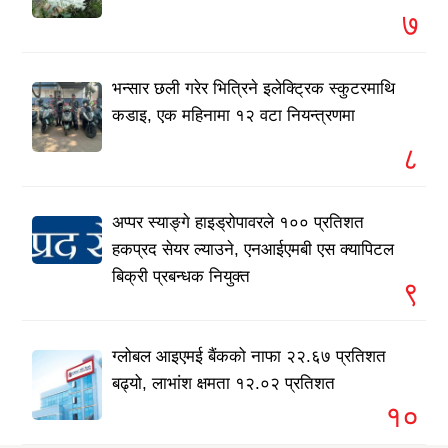
७
भन्सार छली गरेर भित्रिने इलेक्ट्रिक स्कुटरमाथि
कडाइ, एक महिनामा १२ वटा नियन्त्रणमा
८
अप्पर स्याङ्गे हाइड्रोपावरले १०० प्रतिशत
हकप्रद सेयर ल्याउने, एनआईएमबी एस क्यापिटल
बिक्री प्रबन्धक नियुक्त
९
ग्लोबल आइएमई बैंकको नाफा २२.६७ प्रतिशत
बढ्यो, लाभांश क्षमता १२.०२ प्रतिशत
१०