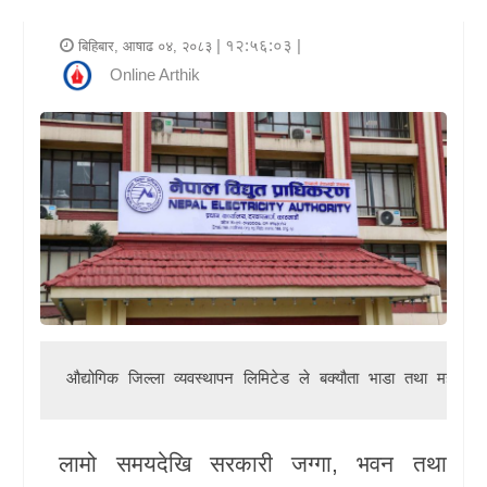
र
| १२:५६:०३ |
बिहिबार, आषाढ ०४, २०८३
शैली
Online Arthik
राजनीति
भिडियो
अन्य
समाचार
सूचना
र
प्रविधि
औद्योगिक जिल्ला व्यवस्थापन लिमिटेड 
ले बक्यौता भाडा तथा महसुल नत
शिक्षा
लामो समयदेखि सरकारी जग्गा, भवन तथा
स्वास्थ्य