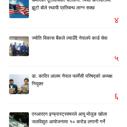
अमेरिकी दूतावासको चेतावनी: भिसा अन्तर्वार्तामा
झुटो बोले स्थायी प्रतिबन्ध लाग्न सक्छ
४
ज्योति विकास बैंकले ल्याउँदै नेपालपे कार्ड सेवा
५
डा. कादिर आलम नेपाल फार्मेसी परिषद्को अध्यक्ष
नियुक्त
६
एनआरएन इन्फ्रास्ट्रक्चरले आयु मोलुङ खोला
जलविद्युत आयोजनामा १० करोड लगानी गर्ने