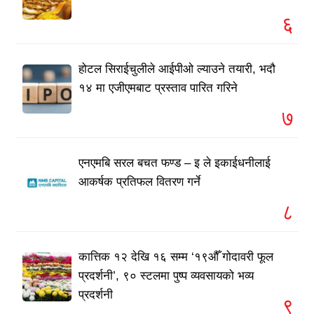
६
होटल सिराईचुलीले आईपीओ ल्याउने तयारी, भदौ
१४ मा एजीएमबाट प्रस्ताव पारित गरिने
७
एनएमबि सरल बचत फण्ड – इ ले इकाईधनीलाई
आकर्षक प्रतिफल वितरण गर्ने
८
कात्तिक १२ देखि १६ सम्म ‘१९औँ गोदावरी फूल
प्रदर्शनी’, ९० स्टलमा पुष्प व्यवसायको भव्य
प्रदर्शनी
९