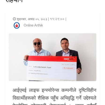
र
शैली
| ११:२९:०० |
शुक्रबार, आषाढ ०५, २०८३
राजनीति
Online Arthik
भिडियो
अन्य
समाचार
सूचना
र
प्रविधि
आईएमई लाइफ इन्स्योरेन्स कम्पनीले दृष्टिविहीन
शिक्षा
विद्यार्थीहरूको शैक्षिक पहुँच अभिवृद्धि गर्ने उद्देश्यले
स्वास्थ्य