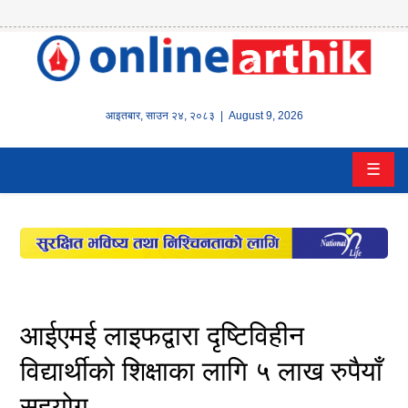
होम
समाचार
आइतबार
,
साउन
२४
,
२०८३
| August 9, 2026
बैंक/
☰
वित्त
इन्स्योरेन्स
कर्पाेरेट
पूँजीबजार
आईएमई लाइफद्वारा दृष्टिविहीन
अटो
विद्यार्थीको शिक्षाका लागि ५ लाख रुपैयाँ
सहयोग
कला