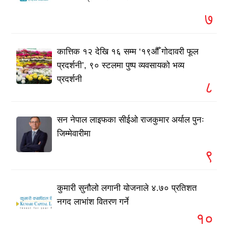
७
कात्तिक १२ देखि १६ सम्म ‘१९औँ गोदावरी फूल
प्रदर्शनी’, ९० स्टलमा पुष्प व्यवसायको भव्य
प्रदर्शनी
८
सन नेपाल लाइफका सीईओ राजकुमार अर्याल पुनः
जिम्मेवारीमा
९
कुमारी सुनौलो लगानी योजनाले ४.७० प्रतिशत
नगद लाभांश वितरण गर्ने
१०