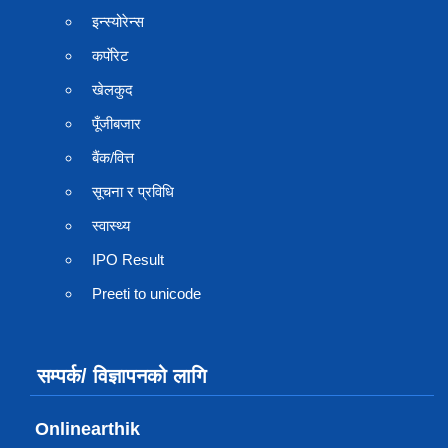
इन्स्योरेन्स
कर्पाेरेट
खेलकुद
पूँजीबजार
बैंक/वित्त
सूचना र प्रविधि
स्वास्थ्य
IPO Result
Preeti to unicode
सम्पर्क/ विज्ञापनको लागि
Onlinearthik