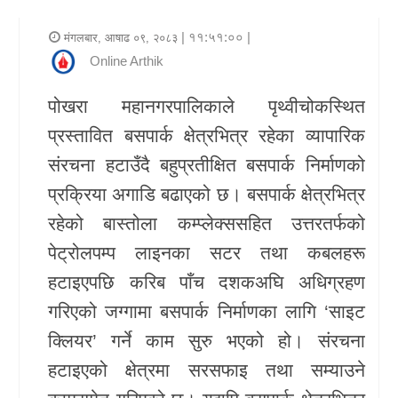
र
| ११:५१:०० |
मंगलबार, आषाढ ०९, २०८३
शैली
Online Arthik
राजनीति
पोखरा महानगरपालिकाले पृथ्वीचोकस्थित
प्रस्तावित बसपार्क क्षेत्रभित्र रहेका व्यापारिक
भिडियो
संरचना हटाउँदै बहुप्रतीक्षित बसपार्क निर्माणको
अन्य
प्रक्रिया अगाडि बढाएको छ। बसपार्क क्षेत्रभित्र
समाचार
रहेको बास्तोला कम्प्लेक्ससहित उत्तरतर्फको
सूचना
पेट्रोलपम्प लाइनका सटर तथा कबलहरू
र
हटाइएपछि करिब पाँच दशकअघि अधिग्रहण
प्रविधि
गरिएको जग्गामा बसपार्क निर्माणका लागि ‘साइट
क्लियर’ गर्ने काम सुरु भएको हो। संरचना
शिक्षा
हटाइएको क्षेत्रमा सरसफाइ तथा सम्याउने
स्वास्थ्य