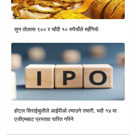
सुन तोलामा ९०० र चाँदी १० रुपैयाँले महँगियो
होटल सिराईचुलीले आईपीओ ल्याउने तयारी, भदौ १४ मा
एजीएमबाट प्रस्ताव पारित गरिने