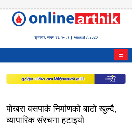
होम
समाचार
शुक्रबार
,
साउन
२२
,
२०८३
| August 7, 2026
बैंक/
☰
वित्त
इन्स्योरेन्स
कर्पाेरेट
पूँजीबजार
पोखरा बसपार्क निर्माणको बाटो खुल्दै,
अटो
व्यापारिक संरचना हटाइयो
कला