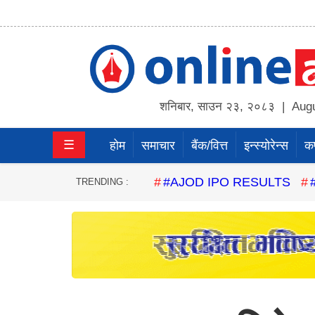
होम
समाचार
शनिबार
,
साउन
२३
,
२०८३
| Augu
बैंक/
☰
होम
समाचार
बैंक/वित्त
इन्स्योरेन्स
कर्
वित्त
इन्स्योरेन्स
#AJOD IPO RESULTS
TRENDING :
कर्पाेरेट
पूँजीबजार
अटो
कला