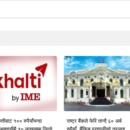
तीबाट १०० रुपैयाँभन्दा
राष्ट्र बैंकले फेरि तान्दै ६० अर्ब
भुक्तानीमै १० लाखसम्म जित्ने
रुपैयाँ, बैंकिङ प्रणालीको तरलता