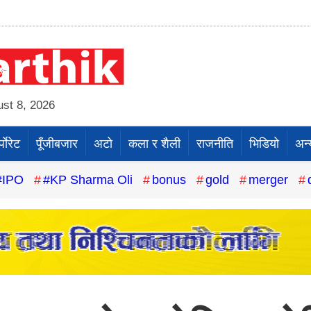
st 8, 2026
पाेरेट
पूँजीबजार
अटो
कला र शैली
राजनीति
भिडियो
अन्
#IPO
#KP Sharma Oli
bonus
gold
merger