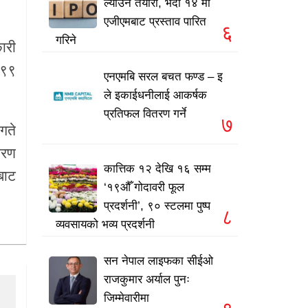
ल्याउने तयारी, भदौ १४ मा
एजीएमबाट प्रस्ताव पारित
६
गरिने
ारी
 ९९
एनएमबि सरल बचत फण्ड – इ
ले इकाईधनीलाई आकर्षक
प्रतिफल वितरण गर्ने
७
गते
ारण
कात्तिक १२ देखि १६ सम्म
बाट
‘१९औँ गोदावरी फूल
प्रदर्शनी’, ९० स्टलमा पुष्प
८
व्यवसायको भव्य प्रदर्शनी
सन नेपाल लाइफका सीईओ
राजकुमार अर्याल पुनः
जिम्मेवारीमा