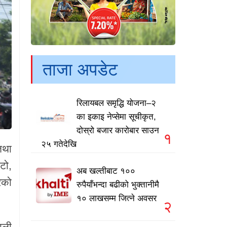
ताजा अपडेट
रिलायबल समृद्धि योजना–२
का इकाइ नेप्सेमा सूचीकृत,
दोस्रो बजार कारोबार साउन
१
२५ गतेदेखि
तथा
टो,
अब खल्तीबाट १००
ेको
रुपैयाँभन्दा बढीको भुक्तानीमै
१० लाखसम्म जित्ने अवसर
२
ाली