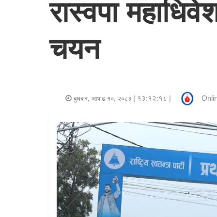
रास्वपा महाधिवे
र
शैली
चयन
राजनीति
भिडियो
अन्य
| १३:१२:१८ |
Onli
बुधबार, आषाढ १०, २०८३
समाचार
सूचना
र
प्रविधि
शिक्षा
स्वास्थ्य