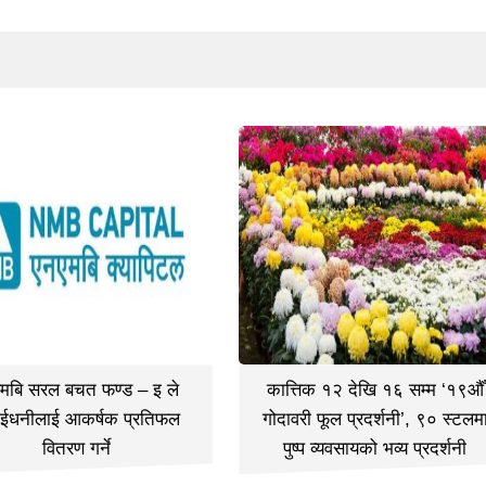
मबि सरल बचत फण्ड – इ ले
कात्तिक १२ देखि १६ सम्म ‘१९औँ
ईधनीलाई आकर्षक प्रतिफल
गोदावरी फूल प्रदर्शनी’, ९० स्टलम
वितरण गर्ने
पुष्प व्यवसायको भव्य प्रदर्शनी