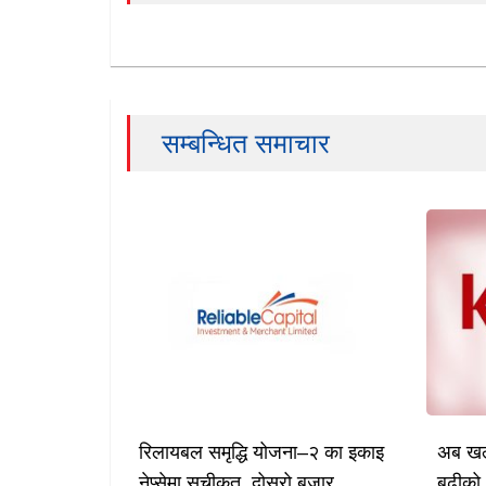
सम्बन्धित समाचार
रिलायबल समृद्धि योजना–२ का इकाइ
अब खल्
नेप्सेमा सूचीकृत, दोस्रो बजार
बढीको 