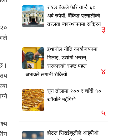
राष्ट्र बैंकले फेरि तान्दै ६०
अर्ब रुपैयाँ, बैंकिङ प्रणालीको
तरलता व्यवस्थापनमा सक्रिय
 २०
३
ाले
इथानोल नीति कार्यान्वयनमा
ढिलाइ, उद्योगी भन्छन्–
 छ।
सरकारको स्पष्ट पहल
४
अभावले लगानी रोकियो
 सय
िया
सुन तोलामा ९०० र चाँदी १०
्ने
रुपैयाँले महँगियो
५
ष्य
होटल सिराईचुलीले आईपीओ
रीय