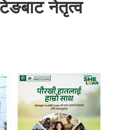
िङबाट नेतृत्व