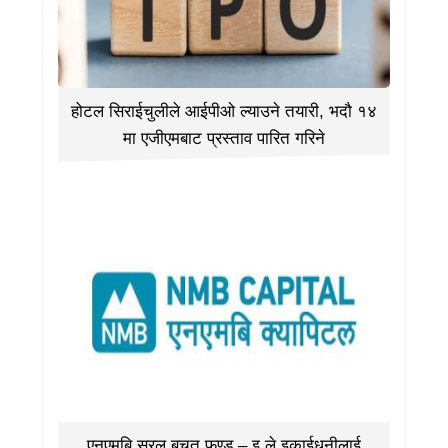
होटल सिराईचुलीले आईपीओ ल्याउने तयारी, भदौ १४
मा एजीएमबाट प्रस्ताव पारित गरिने
एनएमबि सरल बचत फण्ड – इ ले इकाईधनीलाई