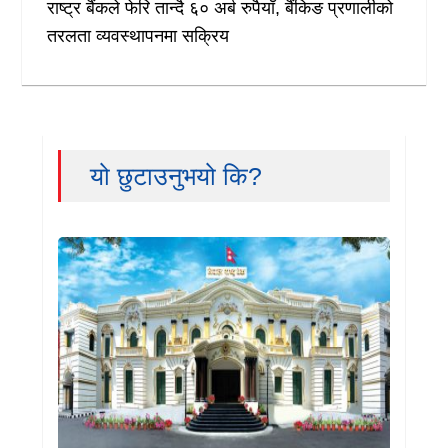
राष्ट्र बैंकले फेरि तान्दै ६० अर्ब रुपैयाँ, बैंकिङ प्रणालीको
तरलता व्यवस्थापनमा सक्रिय
यो छुटाउनुभयो कि?