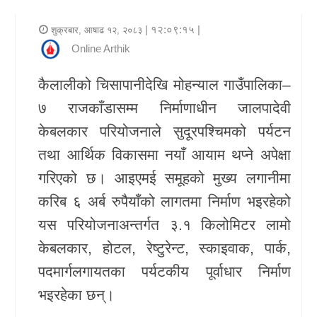
र
| १२:०९:१५ |
शुक्रबार, आषाढ १२, २०८३
शैली
Online Arthik
राजनीति
कैलालीको चिसापानीदेखि मोहन्याल गाउँपालिका–
७ राजकाँडासम्म निर्माणाधीन जालपादेवी
भिडियो
केबलकार परियोजनाले सुदूरपश्चिमको पर्यटन
अन्य
तथा आर्थिक विकासमा नयाँ आयाम थप्ने अपेक्षा
समाचार
गरिएको छ। आइएमई समूहको मुख्य लगानीमा
सूचना
करिब ६ अर्ब रुपैयाँको लागतमा निर्माण भइरहेको
र
यस परियोजनाअन्तर्गत ३.१ किलोमिटर लामो
प्रविधि
केबलकार, होटल, रेष्टुरेन्ट, स्काइवाक, पार्क,
पदमार्गलगायतका पर्यटकीय पूर्वाधार निर्माण
शिक्षा
भइरहेका छन्।
स्वास्थ्य