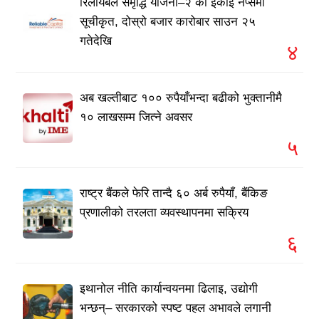
रिलायबल समृद्धि योजना–२ का इकाइ नेप्सेमा
सूचीकृत, दोस्रो बजार कारोबार साउन २५
गतेदेखि
४
अब खल्तीबाट १०० रुपैयाँभन्दा बढीको भुक्तानीमै
१० लाखसम्म जित्ने अवसर
५
राष्ट्र बैंकले फेरि तान्दै ६० अर्ब रुपैयाँ, बैंकिङ
प्रणालीको तरलता व्यवस्थापनमा सक्रिय
६
इथानोल नीति कार्यान्वयनमा ढिलाइ, उद्योगी
भन्छन्– सरकारको स्पष्ट पहल अभावले लगानी