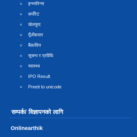
इन्स्योरेन्स
कर्पाेरेट
खेलकुद
पूँजीबजार
बैंक/वित्त
सूचना र प्रविधि
स्वास्थ्य
IPO Result
Preeti to unicode
सम्पर्क/ विज्ञापनको लागि
Onlinearthik