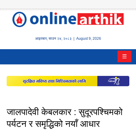
होम
समाचार
आइतबार
,
साउन
२४
,
२०८३
| August 9, 2026
बैंक/
☰
वित्त
इन्स्योरेन्स
कर्पाेरेट
पूँजीबजार
जालपादेवी केबलकार : सुदूरपश्चिमको
अटो
पर्यटन र समृद्धिको नयाँ आधार
कला