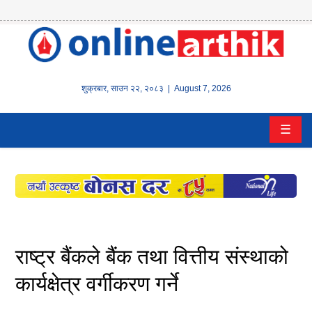
होम
समाचार
शुक्रबार
,
साउन
२२
,
२०८३
| August 7, 2026
बैंक/
☰
वित्त
इन्स्योरेन्स
कर्पाेरेट
पूँजीबजार
राष्ट्र बैंकले बैंक तथा वित्तीय संस्थाको
अटो
कार्यक्षेत्र वर्गीकरण गर्ने
कला