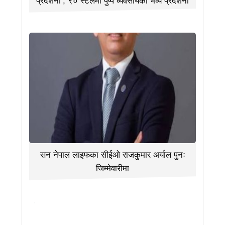
प्रदर्शनी’, ९० स्टलमा पुष्प व्यवसायको भव्य प्रदर्शनी
सन नेपाल लाइफका सीईओ राजकुमार अर्याल पुनः
जिम्मेवारीमा