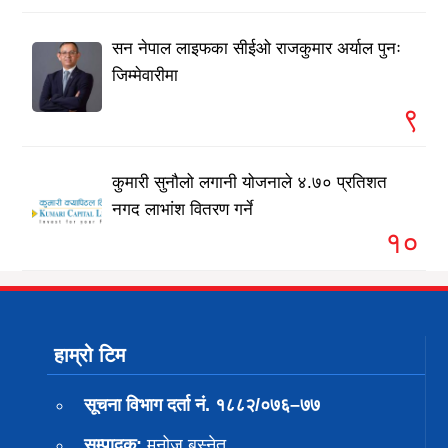
सन नेपाल लाइफका सीईओ राजकुमार अर्याल पुनः
जिम्मेवारीमा
९
कुमारी सुनौलो लगानी योजनाले ४.७० प्रतिशत
नगद लाभांश वितरण गर्ने
१०
हाम्रो टिम
सूचना विभाग दर्ता नं. १८८२/०७६–७७
सम्पादक:
मनोज बस्नेत