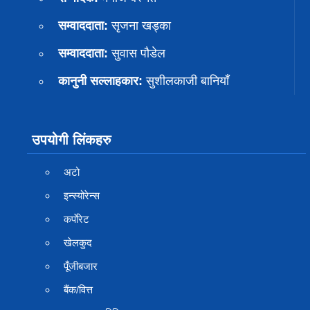
सम्वाददाता:
सृजना खड्का
सम्वाददाता:
सुवास पाैडेल
कानुनी सल्लाहकार:
सुशीलकाजी बानियाँ
उपयोगी लिंकहरु
अटो
इन्स्योरेन्स
कर्पाेरेट
खेलकुद
पूँजीबजार
बैंक/वित्त