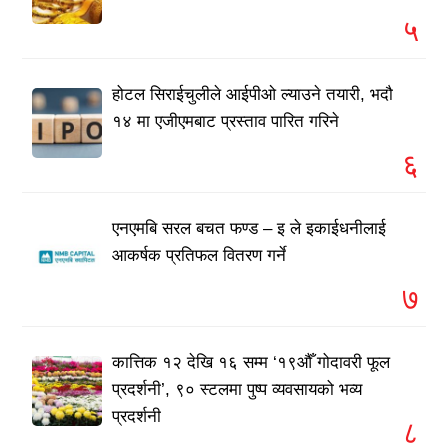
५
होटल सिराईचुलीले आईपीओ ल्याउने तयारी, भदौ
१४ मा एजीएमबाट प्रस्ताव पारित गरिने
६
एनएमबि सरल बचत फण्ड – इ ले इकाईधनीलाई
आकर्षक प्रतिफल वितरण गर्ने
७
कात्तिक १२ देखि १६ सम्म ‘१९औँ गोदावरी फूल
प्रदर्शनी’, ९० स्टलमा पुष्प व्यवसायको भव्य
प्रदर्शनी
८