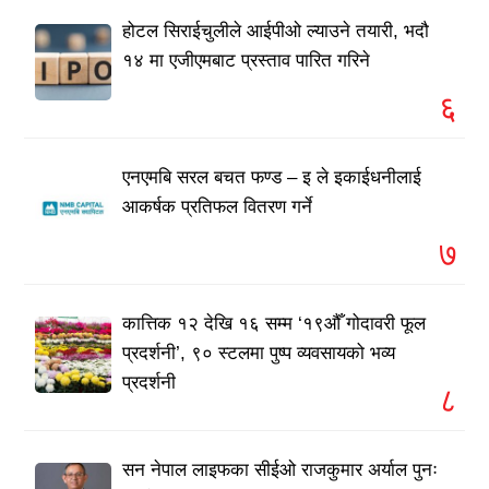
होटल सिराईचुलीले आईपीओ ल्याउने तयारी, भदौ
१४ मा एजीएमबाट प्रस्ताव पारित गरिने
६
एनएमबि सरल बचत फण्ड – इ ले इकाईधनीलाई
आकर्षक प्रतिफल वितरण गर्ने
७
कात्तिक १२ देखि १६ सम्म ‘१९औँ गोदावरी फूल
प्रदर्शनी’, ९० स्टलमा पुष्प व्यवसायको भव्य
प्रदर्शनी
८
सन नेपाल लाइफका सीईओ राजकुमार अर्याल पुनः