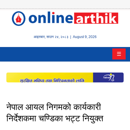
होम
समाचार
आइतबार
,
साउन
२४
,
२०८३
| August 9, 2026
बैंक/
☰
वित्त
इन्स्योरेन्स
कर्पाेरेट
पूँजीबजार
नेपाल आयल निगमको कार्यकारी
अटो
निर्देशकमा चण्डिका भट्ट नियुक्त
कला