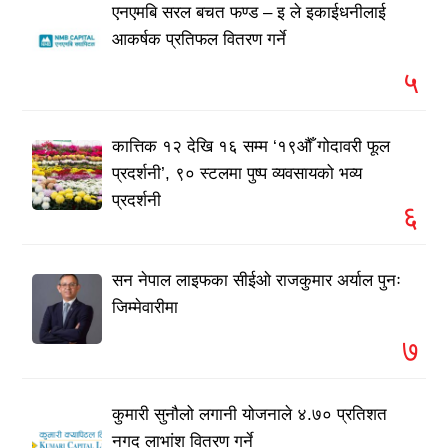
एनएमबि सरल बचत फण्ड – इ ले इकाईधनीलाई
आकर्षक प्रतिफल वितरण गर्ने
५
कात्तिक १२ देखि १६ सम्म ‘१९औँ गोदावरी फूल
प्रदर्शनी’, ९० स्टलमा पुष्प व्यवसायको भव्य
प्रदर्शनी
६
सन नेपाल लाइफका सीईओ राजकुमार अर्याल पुनः
जिम्मेवारीमा
७
कुमारी सुनौलो लगानी योजनाले ४.७० प्रतिशत
नगद लाभांश वितरण गर्ने