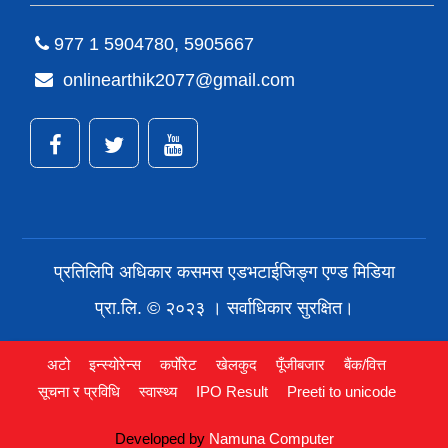
977 1 5904780, 5905667
onlinearthik2077@gmail.com
प्रतिलिपि अधिकार कसमस एडभटाईजिङ्ग एण्ड मिडिया
प्रा.लि. © २०२३ । सर्वाधिकार सुरक्षित।
अटो
इन्स्योरेन्स
कर्पाेरेट
खेलकुद
पूँजीबजार
बैंक/वित्त
सूचना र प्रविधि
स्वास्थ्य
IPO Result
Preeti to unicode
Developed by
Namuna Computer