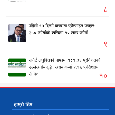
८
पहिलो १५ दिनमै करदाता प्रोत्साहन उपहार:
२५० रुपैयाँको खरिदमा १० लाख रुपैयाँ
९
सपोर्ट लघुवित्तको नाफामा १८१.३६ प्रतिशतको
उल्लेखनीय वृद्धि, खराब कर्जा २.१६ प्रतिशतमा
१०
सीमित
हाम्रो टिम