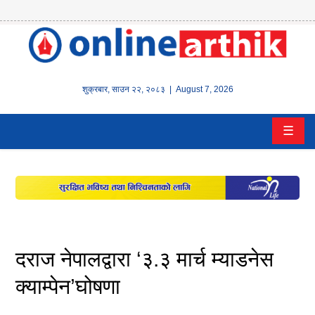
होम
समाचार
शुक्रबार
,
साउन
२२
,
२०८३
| August 7, 2026
बैंक/
☰
वित्त
इन्स्योरेन्स
कर्पाेरेट
पूँजीबजार
दराज नेपालद्वारा ‘३.३ मार्च म्याडनेस
अटो
क्याम्पेन’घोषणा
कला