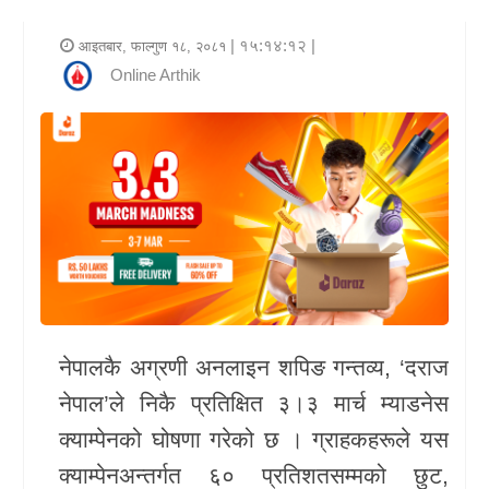
र
| १५:१४:१२ |
आइतबार, फाल्गुण १८, २०८१
शैली
Online Arthik
राजनीति
भिडियो
अन्य
समाचार
सूचना
र
नेपालकै अग्रणी अनलाइन शपिङ गन्तव्य, ‘दराज
प्रविधि
नेपाल’ले निकै प्रतिक्षित ३।३ मार्च म्याडनेस
शिक्षा
क्याम्पेनको घोषणा गरेको छ । ग्राहकहरूले यस
क्याम्पेनअन्तर्गत ६० प्रतिशतसम्मको छुट,
स्वास्थ्य