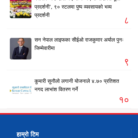
प्रदर्शनी’, ९० स्टलमा पुष्प व्यवसायको भव्य
प्रदर्शनी
८
सन नेपाल लाइफका सीईओ राजकुमार अर्याल पुनः
जिम्मेवारीमा
९
कुमारी सुनौलो लगानी योजनाले ४.७० प्रतिशत
नगद लाभांश वितरण गर्ने
१०
हाम्रो टिम