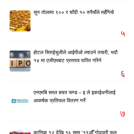
सुन तोलामा ९०० र चाँदी १० रुपैयाँले महँगियो
५
होटल सिराईचुलीले आईपीओ ल्याउने तयारी, भदौ
१४ मा एजीएमबाट प्रस्ताव पारित गरिने
६
एनएमबि सरल बचत फण्ड – इ ले इकाईधनीलाई
आकर्षक प्रतिफल वितरण गर्ने
७
कात्तिक १२ देखि १६ सम्म ‘१९औँ गोदावरी फूल