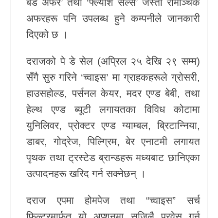
बर्ड अफर’ तथा ‘फ्ल्याश सेल्स’ जस्ता रोमाञ्चक
अफरहरू पनि उपलब्ध हुने कम्पनीले जानकारी
दिएको छ ।
दराजको पे डे सेल (अप्रिल २५ देखि २९ सम्म)
सँगै सुरु गरिने ‘च्वाइस’ मा ग्राहकहरूले ग्रोसरी,
हाउसहोल्ड, पर्सनल केयर, मदर एण्ड बेबी, तथा
हेल्थ एण्ड ब्यूटी लगायतका विविध कोटामा
युनिलिवर, प्रोक्टर एण्ड ग्याम्बल, ब्रिटान्निया,
डाबर, गोद्रेज, पिल्ग्रिम, बेर एनाटमी लगायत
पृथक तथा ट्रस्टेड ब्रान्डहरू मध्यबाट छानिएका
उत्पादनहरू खरिद गर्न सक्नेछन् ।
दराज एपमा होमपेज तथा “च्वाइस” सर्च
फिल्टरमार्फत यो अप्शनमा सजिलै प्रवेस गर्न