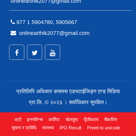
onlinearthik2077@gmail.com
977 1 5904780, 5905667
onlinearthik2077@gmail.com
प्रतिलिपि अधिकार कसमस एडभटाईजिङ्ग एण्ड मिडिया
प्रा.लि. © २०२३ । सर्वाधिकार सुरक्षित।
अटो
इन्स्योरेन्स
कर्पाेरेट
खेलकुद
पूँजीबजार
बैंक/वित्त
सूचना र प्रविधि
स्वास्थ्य
IPO Result
Preeti to unicode