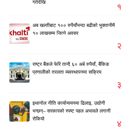
गतेदेखि
१
अब खल्तीबाट १०० रुपैयाँभन्दा बढीको भुक्तानीमै
१० लाखसम्म जित्ने अवसर
२
राष्ट्र बैंकले फेरि तान्दै ६० अर्ब रुपैयाँ, बैंकिङ
प्रणालीको तरलता व्यवस्थापनमा सक्रिय
३
इथानोल नीति कार्यान्वयनमा ढिलाइ, उद्योगी
भन्छन्– सरकारको स्पष्ट पहल अभावले लगानी
रोकियो
४