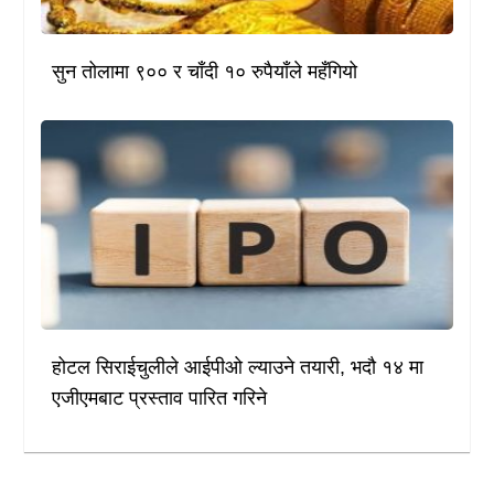
सुन तोलामा ९०० र चाँदी १० रुपैयाँले महँगियो
होटल सिराईचुलीले आईपीओ ल्याउने तयारी, भदौ १४ मा
एजीएमबाट प्रस्ताव पारित गरिने