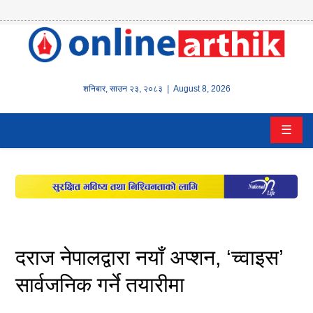
होम
समाचार
शनिबार
,
साउन
२३
,
२०८३
| August 8, 2026
बैंक/
☰
वित्त
इन्स्योरेन्स
कर्पाेरेट
पूँजीबजार
दराज नेपालद्वारा नयाँ अप्शन, ‘च्वाइस’
अटो
सार्वजनिक गर्ने तयारीमा
कला