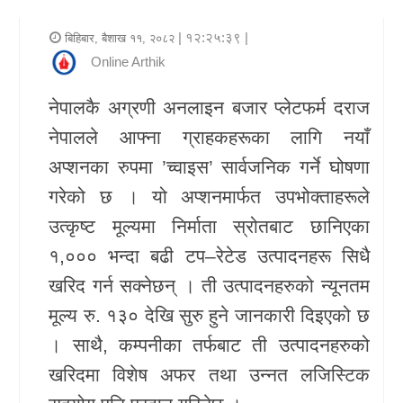
र
| १२:२५:३९ |
बिहिबार, बैशाख ११, २०८२
शैली
Online Arthik
राजनीति
नेपालकै अग्रणी अनलाइन बजार प्लेटफर्म दराज
नेपालले आफ्ना ग्राहकहरूका लागि नयाँ
भिडियो
अप्शनका रुपमा ’च्वाइस’ सार्वजनिक गर्ने घोषणा
अन्य
गरेको छ । यो अप्शनमार्फत उपभोक्ताहरूले
समाचार
उत्कृष्ट मूल्यमा निर्माता स्रोतबाट छानिएका
सूचना
१,००० भन्दा बढी टप–रेटेड उत्पादनहरू सिधै
र
खरिद गर्न सक्नेछन् । ती उत्पादनहरुको न्यूनतम
प्रविधि
मूल्य रु. १३० देखि सुरु हुने जानकारी दिइएको छ
। साथै, कम्पनीका तर्फबाट ती उत्पादनहरुको
शिक्षा
खरिदमा विशेष अफर तथा उन्नत लजिस्टिक
स्वास्थ्य