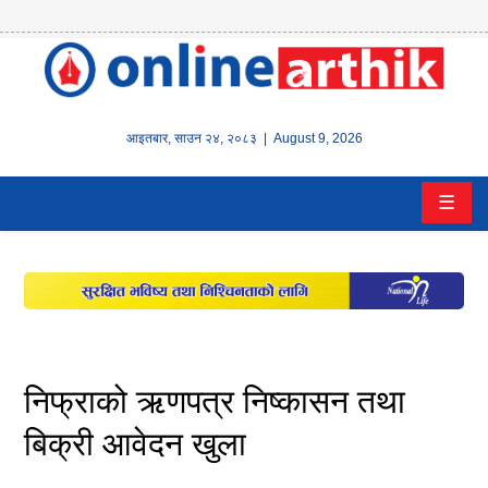
होम
समाचार
आइतबार
,
साउन
२४
,
२०८३
| August 9, 2026
बैंक/
☰
वित्त
इन्स्योरेन्स
कर्पाेरेट
पूँजीबजार
निफ्राको ऋणपत्र निष्कासन तथा
अटो
बिक्री आवेदन खुला
कला