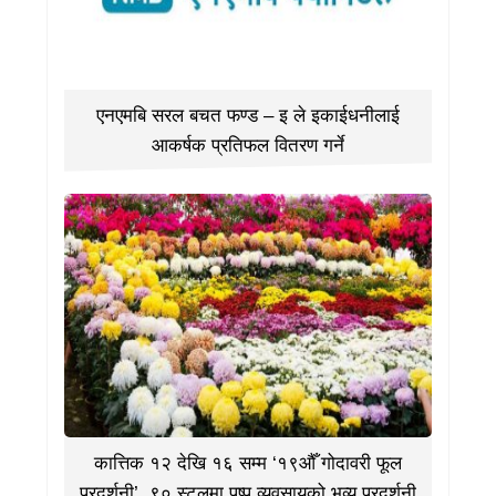
एनएमबि सरल बचत फण्ड – इ ले इकाईधनीलाई
आकर्षक प्रतिफल वितरण गर्ने
कात्तिक १२ देखि १६ सम्म ‘१९औँ गोदावरी फूल
प्रदर्शनी’, ९० स्टलमा पुष्प व्यवसायको भव्य प्रदर्शनी