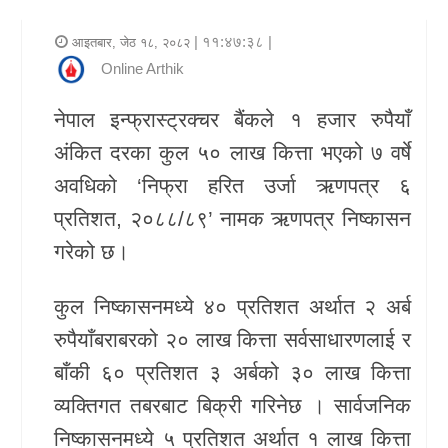
र
| ११:४७:३८ |
आइतबार, जेठ १८, २०८२
शैली
Online Arthik
राजनीति
नेपाल इन्फ्रास्ट्रक्चर बैंकले १ हजार रुपैयाँ
अंकित दरका कुल ५० लाख कित्ता भएको ७ वर्षे
भिडियो
अवधिको ‘निफ्रा हरित उर्जा ऋणपत्र ६
अन्य
प्रतिशत, २०८८/८९’ नामक ऋणपत्र निष्कासन
समाचार
गरेको छ।
सूचना
कुल निष्कासनमध्ये ४० प्रतिशत अर्थात २ अर्ब
र
रुपैयाँबराबरको २० लाख कित्ता सर्वसाधारणलाई र
प्रविधि
बाँकी ६० प्रतिशत ३ अर्बको ३० लाख कित्ता
शिक्षा
व्यक्तिगत तबरबाट बिक्री गरिनेछ । सार्वजनिक
निष्कासनमध्ये ५ प्रतिशत अर्थात १ लाख कित्ता
स्वास्थ्य