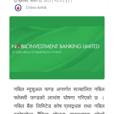
| १६:०२:३२ |
शुक्रबार, साउन २३, २०८२
र
Online Arthik
शैली
राजनीति
भिडियो
अन्य
समाचार
सूचना
र
प्रविधि
नबिल म्युचुअल फण्ड अन्तर्गत सञ्चालित नबिल
फ्लेक्सी फण्डको लाभांश घोषणा गरिएको छ ।
शिक्षा
नबिल बैंक लिमिटेड कोष प्रवद्र्धक तथा नबिल
स्वास्थ्य