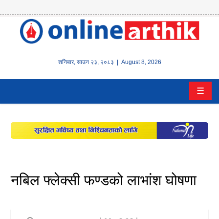
होम
समाचार
शनिबार
,
साउन
२३
,
२०८३
| August 8, 2026
बैंक/
☰
वित्त
इन्स्योरेन्स
कर्पाेरेट
पूँजीबजार
नबिल फ्लेक्सी फण्डको लाभांश घोषणा
अटो
कला