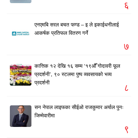
६
एनएमबि सरल बचत फण्ड – इ ले इकाईधनीलाई
आकर्षक प्रतिफल वितरण गर्ने
७
कात्तिक १२ देखि १६ सम्म ‘१९औँ गोदावरी फूल
प्रदर्शनी’, ९० स्टलमा पुष्प व्यवसायको भव्य
प्रदर्शनी
८
सन नेपाल लाइफका सीईओ राजकुमार अर्याल पुनः
जिम्मेवारीमा
९