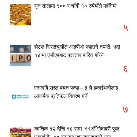
सुन तोलामा ९०० र चाँदी १० रुपैयाँले महँगियो
५
होटल सिराईचुलीले आईपीओ ल्याउने तयारी, भदौ
१४ मा एजीएमबाट प्रस्ताव पारित गरिने
६
एनएमबि सरल बचत फण्ड – इ ले इकाईधनीलाई
आकर्षक प्रतिफल वितरण गर्ने
७
कात्तिक १२ देखि १६ सम्म ‘१९औँ गोदावरी फूल