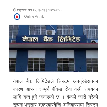
र
| १३:५०:४४ |
शुक्रबार, पौष २५, २०८२
शैली
Online Arthik
राजनीति
भिडियो
अन्य
समाचार
सूचना
र
नेपाल बैंक लिमिटेडले सिस्टम अपग्रेडेसनका
प्रविधि
कारण आफ्ना सम्पूर्ण बैंकिङ सेवा केही समयका
शिक्षा
लागि बन्द हुने जनाएको छ । बैंकले जारी गरेको
सूचनाअनुसार शुक्रबारदेखि शनिबारसम्म सिस्टम
स्वास्थ्य