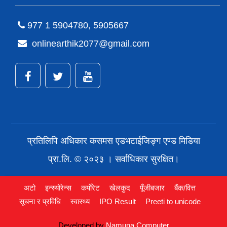
977 1 5904780, 5905667
onlinearthik2077@gmail.com
प्रतिलिपि अधिकार कसमस एडभटाईजिङ्ग एण्ड मिडिया
प्रा.लि. © २०२३ । सर्वाधिकार सुरक्षित।
अटो
इन्स्योरेन्स
कर्पाेरेट
खेलकुद
पूँजीबजार
बैंक/वित्त
सूचना र प्रविधि
स्वास्थ्य
IPO Result
Preeti to unicode
Developed by
Namuna Computer