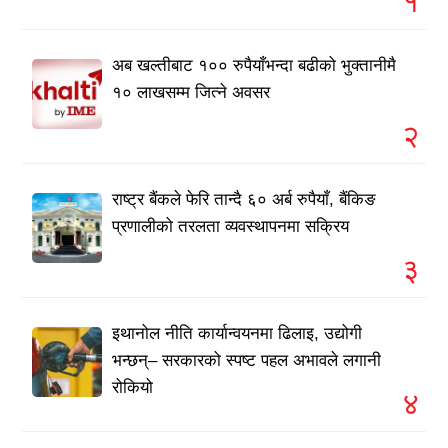
१
अब खल्तीबाट १०० रुपैयाँभन्दा बढीको भुक्तानीमै
१० लाखसम्म जित्ने अवसर
२
राष्ट्र बैंकले फेरि तान्दै ६० अर्ब रुपैयाँ, बैंकिङ
प्रणालीको तरलता व्यवस्थापनमा सक्रिय
३
इथानोल नीति कार्यान्वयनमा ढिलाइ, उद्योगी
भन्छन्– सरकारको स्पष्ट पहल अभावले लगानी
रोकियो
४