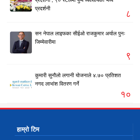
प्रदर्शनी’, ९० स्टलमा पुष्प व्यवसायको भव्य
प्रदर्शनी
८
सन नेपाल लाइफका सीईओ राजकुमार अर्याल पुनः
जिम्मेवारीमा
९
कुमारी सुनौलो लगानी योजनाले ४.७० प्रतिशत
नगद लाभांश वितरण गर्ने
१०
हाम्रो टिम