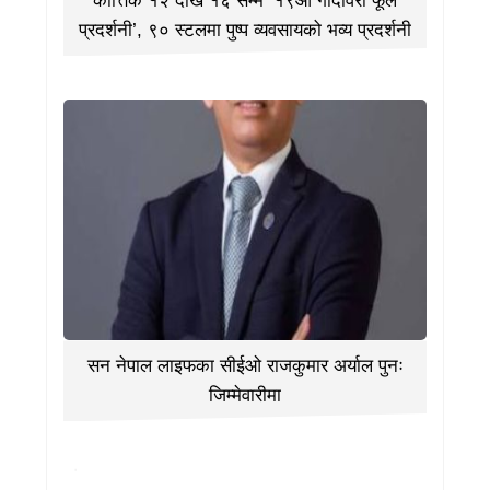
कात्तिक १२ देखि १६ सम्म ‘१९औँ गोदावरी फूल
प्रदर्शनी’, ९० स्टलमा पुष्प व्यवसायको भव्य प्रदर्शनी
सन नेपाल लाइफका सीईओ राजकुमार अर्याल पुनः
जिम्मेवारीमा