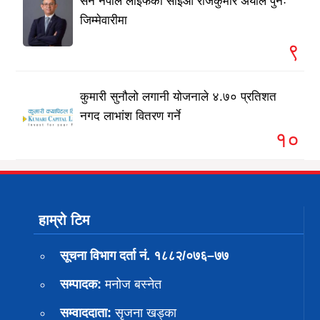
सन नेपाल लाइफका सीईओ राजकुमार अर्याल पुनः
जिम्मेवारीमा
९
कुमारी सुनौलो लगानी योजनाले ४.७० प्रतिशत
नगद लाभांश वितरण गर्ने
१०
हाम्रो टिम
सूचना विभाग दर्ता नं. १८८२/०७६–७७
सम्पादक:
मनोज बस्नेत
सम्वाददाता:
सृजना खड्का