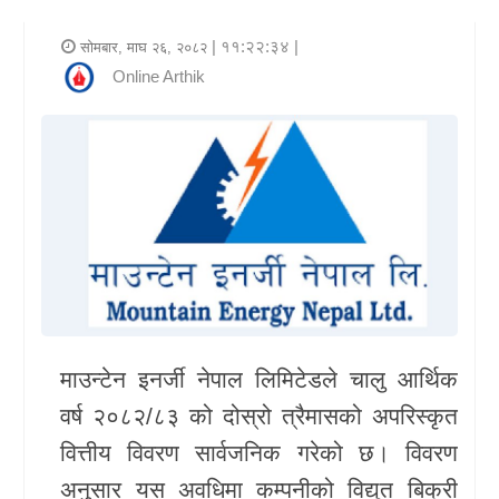
र
| ११:२२:३४ |
सोमबार, माघ २६, २०८२
शैली
Online Arthik
राजनीति
भिडियो
अन्य
समाचार
सूचना
र
माउन्टेन इनर्जी नेपाल लिमिटेडले चालु आर्थिक
प्रविधि
वर्ष २०८२/८३ को दोस्रो त्रैमासको अपरिस्कृत
शिक्षा
वित्तीय विवरण सार्वजनिक गरेको छ। विवरण
स्वास्थ्य
अनुसार यस अवधिमा कम्पनीको विद्युत बिक्री