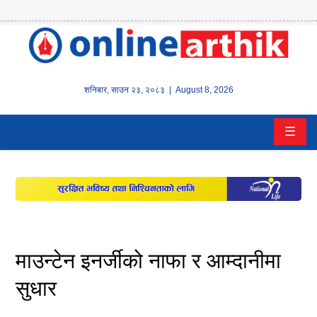
होम
समाचार
शनिबार
,
साउन
२३
,
२०८३
| August 8, 2026
बैंक/
☰
वित्त
इन्स्योरेन्स
कर्पाेरेट
पूँजीबजार
माउन्टेन इनर्जीको नाफा र आम्दानीमा
अटो
सुधार
कला