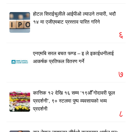
होटल सिराईचुलीले आईपीओ ल्याउने तयारी, भदौ
१४ मा एजीएमबाट प्रस्ताव पारित गरिने
६
एनएमबि सरल बचत फण्ड – इ ले इकाईधनीलाई
आकर्षक प्रतिफल वितरण गर्ने
७
कात्तिक १२ देखि १६ सम्म ‘१९औँ गोदावरी फूल
प्रदर्शनी’, ९० स्टलमा पुष्प व्यवसायको भव्य
प्रदर्शनी
८