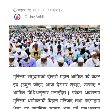
र
| १२:२३:२५ |
बिहिबार, जेठ १४, २०८३
शैली
Online Arthik
राजनीति
भिडियो
अन्य
समाचार
सूचना
र
मुस्लिम समुदायको दोस्रो महान् धार्मिक पर्व
बकर
प्रविधि
इद
(इदुल जोहा) आज देशभर श्रद्धा, उत्साह र
धार्मिक विधिअनुसार मनाइँदैछ। पर्वका अवसरमा
शिक्षा
मुस्लिम धर्मावलम्बी बिहानै मस्जिद तथा इदगाहमा
स्वास्थ्य
भेला भई सामूहिक नमाज अदा गर्दै एकअर्कामा