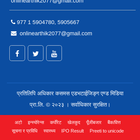
onlinearthik2077@gmail.com
977 1 5904780, 5905667
onlinearthik2077@gmail.com
प्रतिलिपि अधिकार कसमस एडभटाईजिङ्ग एण्ड मिडिया
प्रा.लि. © २०२३ । सर्वाधिकार सुरक्षित।
अटो
इन्स्योरेन्स
कर्पाेरेट
खेलकुद
पूँजीबजार
बैंक/वित्त
सूचना र प्रविधि
स्वास्थ्य
IPO Result
Preeti to unicode