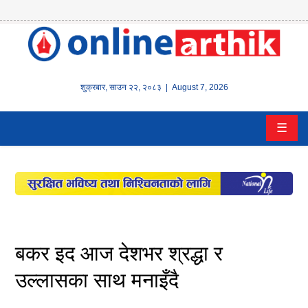
होम
समाचार
शुक्रबार
,
साउन
२२
,
२०८३
| August 7, 2026
बैंक/
☰
वित्त
इन्स्योरेन्स
कर्पाेरेट
पूँजीबजार
बकर इद आज देशभर श्रद्धा र
अटो
उल्लासका साथ मनाइँदै
कला