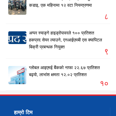
कडाइ, एक महिनामा १२ वटा नियन्त्रणमा
८
अप्पर स्याङ्गे हाइड्रोपावरले १०० प्रतिशत
हकप्रद सेयर ल्याउने, एनआईएमबी एस क्यापिटल
बिक्री प्रबन्धक नियुक्त
९
ग्लोबल आइएमई बैंकको नाफा २२.६७ प्रतिशत
बढ्यो, लाभांश क्षमता १२.०२ प्रतिशत
१०
हाम्रो टिम