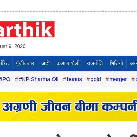
st 9, 2026
पाेरेट
पूँजीबजार
अटो
कला र शैली
राजनीति
भिडियो
अन्
#IPO
#KP Sharma Oli
bonus
gold
merger