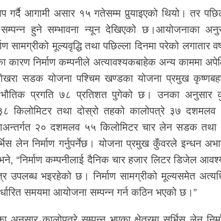
गर्दै आगामी असार १५ गतेसम्म पुर्‍याइएको थियो। तर पछिल
्माण सम्पन्न हुने सम्भावना न्यून देखिएको छ।आयोजनाका अनु
माण सामग्रीको मूल्यवृद्धि तथा पछिल्ला दिनमा परेको लगातार वर्
्धिका कारण निर्माण कम्पनीले अत्यावश्यकबाहेक अन्य काममा अपेक
पोखरा सडक योजना पश्चिम खण्डका योजना प्रमुख
कृष्णबह
ौतिक प्रगति ७८ प्रतिशत पुगेको छ। उनका अनुसार 
 ३८ किलोमिटर तथा दोस्रो तहको कालोपत्रे ३७ दशमलव
ाअन्तर्गत २० दशमलव ५५ किलोमिटर चार लेन सडक तथा
लेन निर्माण गर्नुपर्नेछ। योजना प्रमुख कुँवरले इन्धन अभा
े भने, “निर्माण कम्पनीलाई दैनिक चार हजार लिटर डिजेल आवश
र उपलब्ध भइरहेको छ। निर्माण सामग्रीको मूल्यसमेत अत्य
र्धारित समयमा आयोजना सम्पन्न गर्न कठिन भएको छ।”
ा अनुसार कालोपत्रे सम्पन्न भएका क्षेत्रमा सर्भिस लेन निर्म