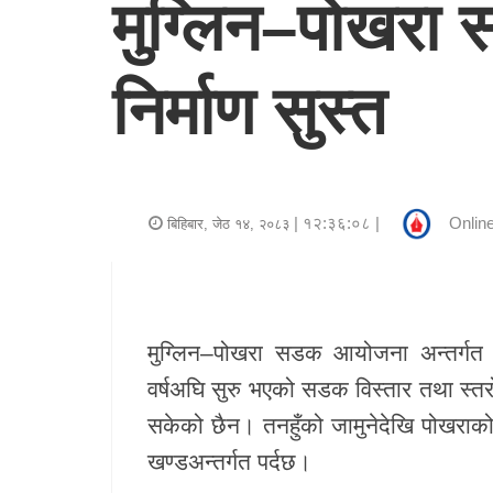
मुग्लिन–पोखरा
र
शैली
निर्माण सुस्त
राजनीति
भिडियो
अन्य
| १२:३६:०८ |
Online
बिहिबार, जेठ १४, २०८३
समाचार
सूचना
र
मुग्लिन–पोखरा सडक आयोजना
अन्तर्गत
प्रविधि
वर्षअघि सुरु भएको सडक विस्तार तथा स्त
सकेको छैन। तनहुँको जामुनेदेखि पोखर
शिक्षा
खण्डअन्तर्गत पर्दछ।
स्वास्थ्य