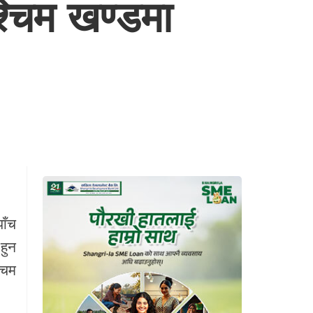
चिम खण्डमा
ाँच
हुन
चिम