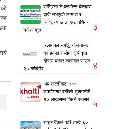
सांग्रिला डेभलपमेन्ट बैंकद्वारा
लको
दाबी नभएको लाभांश र
ण्ड
निष्क्रिय खाता अद्यावधिक
३
डमा
गर्न आग्रह
रिलायबल समृद्धि योजना–२
र्य
का इकाइ नेप्सेमा सूचीकृत,
दोस्रो बजार कारोबार साउन
४
२५ गतेदेखि
अब खल्तीबाट १००
रुपैयाँभन्दा बढीको भुक्तानीमै
१० लाखसम्म जित्ने अवसर
५
राष्ट्र बैंकले फेरि तान्दै ६०