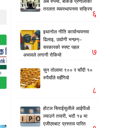
अर्ब रुपैयाँ, बैंकिङ प्रणालीको
तरलता व्यवस्थापनमा सक्रिय
६
इथानोल नीति कार्यान्वयनमा
ढिलाइ, उद्योगी भन्छन्–
सरकारको स्पष्ट पहल
७
अभावले लगानी रोकियो
सुन तोलामा ९०० र चाँदी १०
रुपैयाँले महँगियो
८
होटल सिराईचुलीले आईपीओ
ल्याउने तयारी, भदौ १४ मा
एजीएमबाट प्रस्ताव पारित