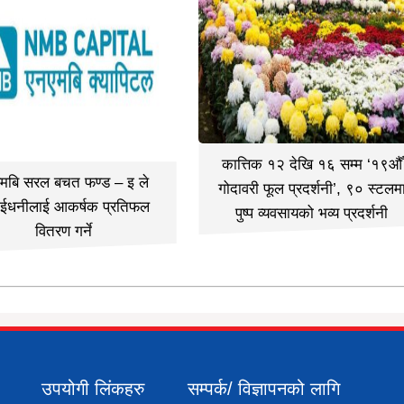
कात्तिक १२ देखि १६ सम्म ‘१९औँ
मबि सरल बचत फण्ड – इ ले
गोदावरी फूल प्रदर्शनी’, ९० स्टलम
ईधनीलाई आकर्षक प्रतिफल
पुष्प व्यवसायको भव्य प्रदर्शनी
वितरण गर्ने
उपयोगी लिंकहरु
सम्पर्क/ विज्ञापनको लागि