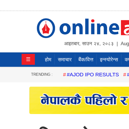
होम
समाचार
आइतबार
,
साउन
२४
,
२०८३
| Augu
बैंक/
☰
होम
समाचार
बैंक/वित्त
इन्स्योरेन्स
कर्
वित्त
इन्स्योरेन्स
#AJOD IPO RESULTS
TRENDING :
कर्पाेरेट
पूँजीबजार
अटो
कला