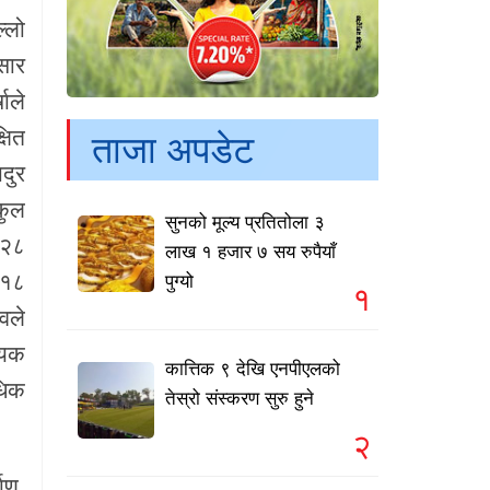
्लो
सार
षाले
्षित
ताजा अपडेट
ादुर
कुल
सुनको मूल्य प्रतितोला ३
 २८
लाख १ हजार ७ सय रुपैयाँ
 १८
पुग्यो
१
वले
्यक
कात्तिक ९ देखि एनपीएलको
धिक
तेस्रो संस्करण सुरु हुने
२
ाण,