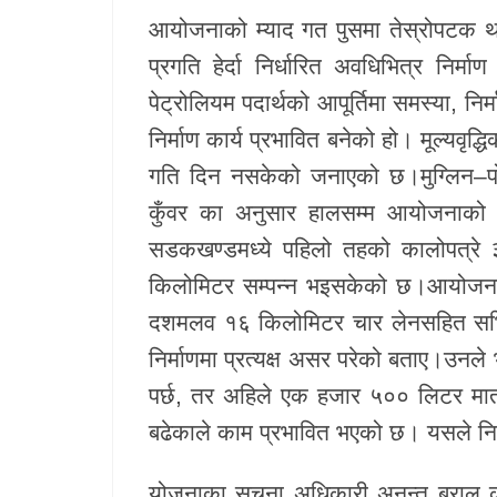
आयोजनाको म्याद गत पुसमा तेस्रोपटक थप 
खेलकुद
प्रगति हेर्दा निर्धारित अवधिभित्र निर
Unicode
पेट्रोलियम पदार्थको आपूर्तिमा समस्या, निर्
निर्माण कार्य प्रभावित बनेको हो। मूल्यवृद
गति दिन नसकेको जनाएको छ।मुग्लिन–
कुँवर
का अनुसार हालसम्म आयोजनाको भ
सडकखण्डमध्ये पहिलो तहको कालोपत्रे
किलोमिटर सम्पन्न भइसकेको छ।आयोजन
दशमलव १६ किलोमिटर चार लेनसहित सर्भिस 
निर्माणमा प्रत्यक्ष असर परेको बताए।उनल
पर्छ, तर अहिले एक हजार ५०० लिटर मात्
बढेकाले काम प्रभावित भएको छ। यसले नि
योजनाका सूचना अधिकारी
अनन्त बराल
क