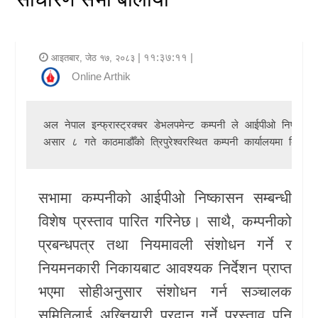
र
शैली
| ११:३७:११ |
आइतबार, जेठ १७, २०८३
राजनीति
Online Arthik
भिडियो
अल नेपाल इन्फ्रास्ट्रक्चर डेभलपमेन्ट कम्पनी 
ले आईपीओ निष्कासनसम
अन्य
असार ८ गते काठमाडौँको त्रिपुरेश्वरस्थित कम्पनी कार्यालयमा बिहान
समाचार
सभामा कम्पनीको आईपीओ निष्कासन सम्बन्धी
सूचना
विशेष प्रस्ताव पारित गरिनेछ। साथै, कम्पनीको
र
प्रबन्धपत्र तथा नियमावली संशोधन गर्ने र
प्रविधि
नियमनकारी निकायबाट आवश्यक निर्देशन प्राप्त
शिक्षा
भएमा सोहीअनुसार संशोधन गर्न सञ्चालक
स्वास्थ्य
समितिलाई अख्तियारी प्रदान गर्ने प्रस्ताव पनि