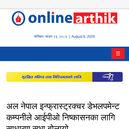
होम
समाचार
शनिबार
,
साउन
२३
,
२०८३
| August 8, 2026
बैंक/
☰
वित्त
इन्स्योरेन्स
कर्पाेरेट
पूँजीबजार
अल नेपाल इन्फ्रास्ट्रक्चर डेभलपमेन्ट
अटो
कम्पनीले आईपीओ निष्कासनका लागि
साधारण सभा बोलायो
कला