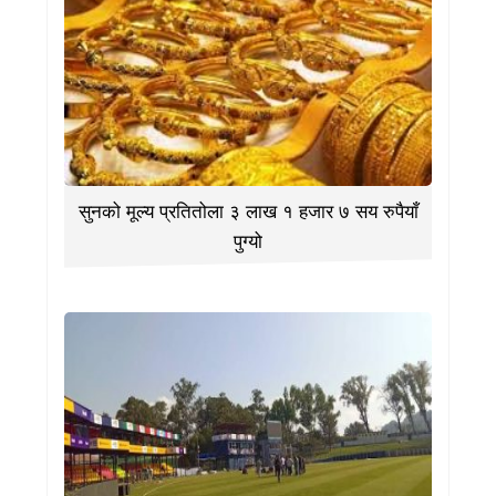
सुनको मूल्य प्रतितोला ३ लाख १ हजार ७ सय रुपैयाँ
पुग्यो