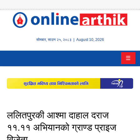
होम
समाचार
सोमबार
,
साउन
२५
,
२०८३
| August 10, 2026
बैंक/
☰
वित्त
इन्स्योरेन्स
कर्पाेरेट
पूँजीबजार
ललितपुरकी आश्मा दाहाल दराज
अटो
११.११ अभियानको ग्राण्ड प्राइज
विजेता
कला