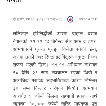
र
शैली
| १६:१२:०६ |
Online Arthik
बुधबार, माघ २८, २०८२
राजनीति
ललितपुर हरिसिद्धीकी आश्मा दाहाल दराज
भिडियो
नेपालको ११.११ “द बिगेस्ट सेल अफ द इयर”
अन्य
अभियानको ग्राण्ड प्राइज विजेता बनेकी छिन्,
समाचार
जसमा उनले एथर रिज्टा इलेक्ट्रिक स्कुटर जित्न
सफल भएकी छिन्। ११.११ अभियान नोभेम्बर
सूचना
१० देखि २१ सम्म सञ्चालन भएको थियो र
र
अत्यधिक ग्राहक सहभागिताका कारण नोभेम्बर
प्रविधि
३० सम्म विस्तार गरिएको थियो। अभियान
शिक्षा
अन्तर्गत १ रुपैयाँ डिलमा सहभागी हुनका साथै
न्यूनतम १०,००० रुपैयाँ खरिद मापदण्ड पूरा
स्वास्थ्य