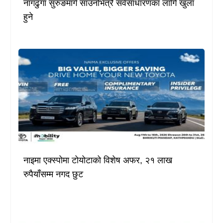
नागढुंगा सुरुङमार्ग साउनभित्रै सर्वसाधारणका लागि खुला
हुने
नाइमा एक्स्पोमा टोयोटाको विशेष अफर, २१ लाख
रुपैयाँसम्म नगद छुट