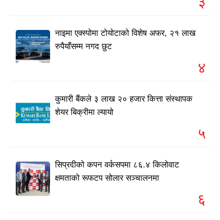
३
नाइमा एक्स्पोमा टोयोटाको विशेष अफर, २१ लाख
रुपैयाँसम्म नगद छुट
४
कुमारी बैंकले ३ लाख २० हजार कित्ता संस्थापक
शेयर बिक्रीमा ल्यायो
५
सिप्रदीको कपन वर्कसपमा ८६.४ किलोवाट
क्षमताको रूफटप सोलार सञ्चालनमा
६