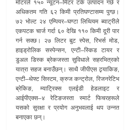
मोटरले १५० न्यूटन–मिटर टर्क उत्पादन गर्छ र
अधिकतम गति ६२ किमी प्रतिघण्टासम्म पुग्छ।
७२ भोल्ट २४ एम्पियर–घण्टा लिथियम ब्याट्रीले
एकपटक चार्ज गर्दा ६० देखि ११० किमी दूरी पार
गर्न सक्छ। २७ लिटर बुट स्पेस, रिभर्स मोड,
हाइड्रोलिक सस्पेन्सन, एन्टी–स्किड टायर र
डुअल डिस्क ब्रेकजस्ता सुविधाले सहरभित्रको
यात्रा सहज बनाउँछन्। साथै जीपीएस ट्र्याकिङ,
एन्टी–थेफ्ट सिस्टम, क्रुज कन्ट्रोल, रिजनरेटिभ
ब्रेकिङ, म्याट्रिक्स एलईडी हेडलाइट र
आईपीएक्स–४ रेटिङजस्ता स्मार्ट फिचरहरूले
यसको सुरक्षा र प्रयोग अनुभवलाई थप उन्नत
बनाएका छन्।