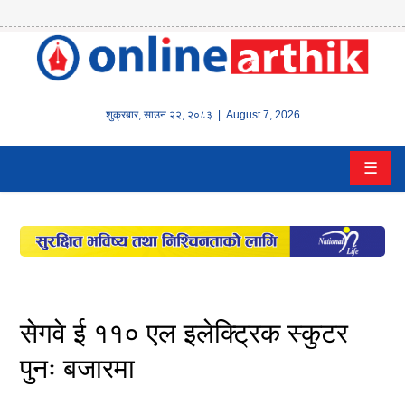
होम
समाचार
शुक्रबार
,
साउन
२२
,
२०८३
| August 7, 2026
बैंक/
☰
वित्त
इन्स्योरेन्स
कर्पाेरेट
पूँजीबजार
सेगवे ई ११० एल इलेक्ट्रिक स्कुटर
अटो
पुनः बजारमा
कला