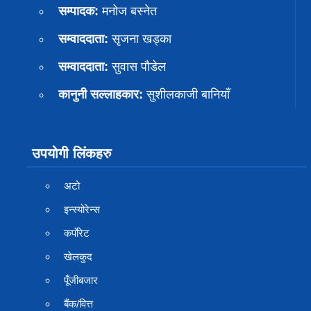
सम्पादक:
मनोज बस्नेत
सम्वाददाता:
सृजना खड्का
सम्वाददाता:
सुवास पाैडेल
कानुनी सल्लाहकार:
सुशीलकाजी बानियाँ
उपयोगी लिंकहरु
अटो
इन्स्योरेन्स
कर्पाेरेट
खेलकुद
पूँजीबजार
बैंक/वित्त