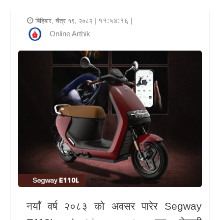
र
| ११:५४:१६ |
बिहिबार, चैत्र १९, २०८२
शैली
Online Arthik
राजनीति
भिडियो
अन्य
समाचार
सूचना
र
प्रविधि
शिक्षा
नयाँ वर्ष २०८३ को अवसर पारेर Segway
स्वास्थ्य