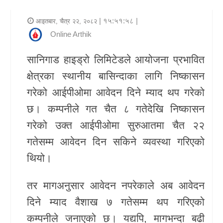
र
| १५:५१:५८ |
आइतबार, चैत्र २२, २०८२
शैली
Online Arthik
राजनीति
सानिगाड हाइड्रो लिमिटेडले आयोजना प्रभावित
क्षेत्रका स्थानीय बासिन्दाका लागि निष्कासन
भिडियो
गरेको आईपीओमा आवेदन दिने म्याद थप गरेको
अन्य
छ। कम्पनीले गत चैत ८ गतेदेखि निष्कासन
समाचार
गरेको उक्त आईपीओमा सुरुआतमा चैत २२
सूचना
गतेसम्म आवेदन दिन सकिने व्यवस्था गरिएको
र
थियो।
प्रविधि
तर मागअनुसार आवेदन नपरेकाले अब आवेदन
शिक्षा
दिने म्याद वैशाख ७ गतेसम्म थप गरिएको
कम्पनीले जनाएको छ। यद्यपि, मागभन्दा बढी
स्वास्थ्य