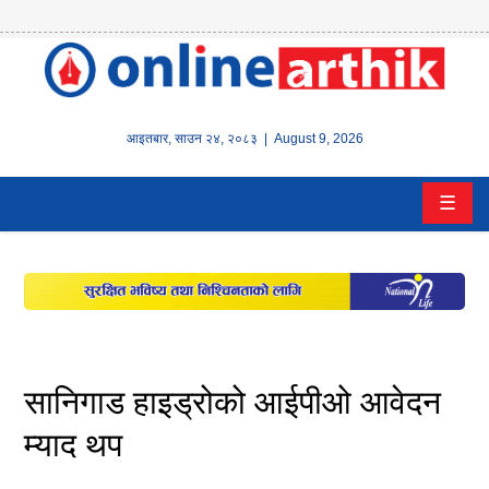
होम
समाचार
आइतबार
,
साउन
२४
,
२०८३
| August 9, 2026
बैंक/
☰
वित्त
इन्स्योरेन्स
कर्पाेरेट
पूँजीबजार
सानिगाड हाइड्रोको आईपीओ आवेदन
अटो
म्याद थप
कला