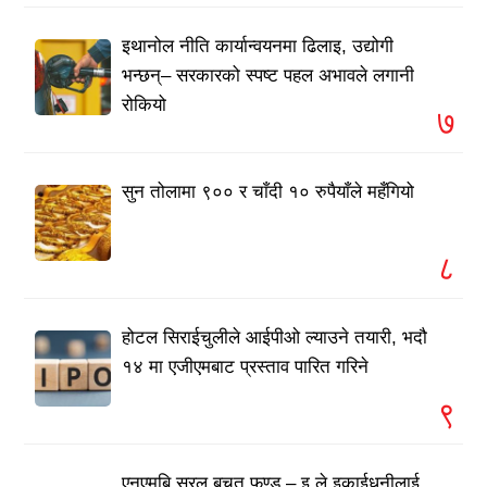
इथानोल नीति कार्यान्वयनमा ढिलाइ, उद्योगी
भन्छन्– सरकारको स्पष्ट पहल अभावले लगानी
रोकियो
७
सुन तोलामा ९०० र चाँदी १० रुपैयाँले महँगियो
८
होटल सिराईचुलीले आईपीओ ल्याउने तयारी, भदौ
१४ मा एजीएमबाट प्रस्ताव पारित गरिने
९
एनएमबि सरल बचत फण्ड – इ ले इकाईधनीलाई