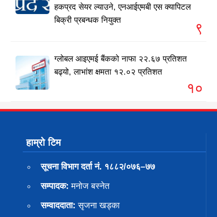
हकप्रद सेयर ल्याउने, एनआईएमबी एस क्यापिटल
बिक्री प्रबन्धक नियुक्त
९
ग्लोबल आइएमई बैंकको नाफा २२.६७ प्रतिशत
बढ्यो, लाभांश क्षमता १२.०२ प्रतिशत
१०
हाम्रो टिम
सूचना विभाग दर्ता नं. १८८२/०७६–७७
सम्पादक:
मनोज बस्नेत
सम्वाददाता:
सृजना खड्का