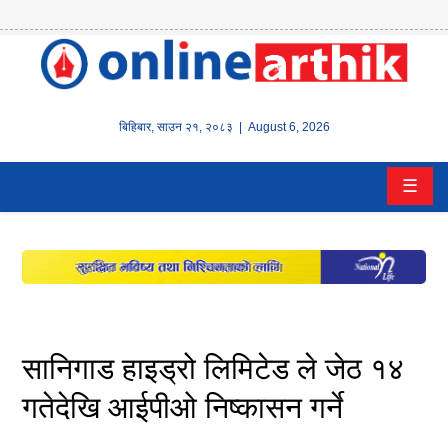
होम
समाचार
बिहिबार
,
साउन
२१
,
२०८३
| August 6, 2026
बैंक/
☰
वित्त
इन्स्योरेन्स
कर्पाेरेट
पूँजीबजार
सानिगाड हाइड्रो लिमिटेड ले जेठ १४
अटो
गतेदेखि आईपीओ निष्कासन गर्ने
कला