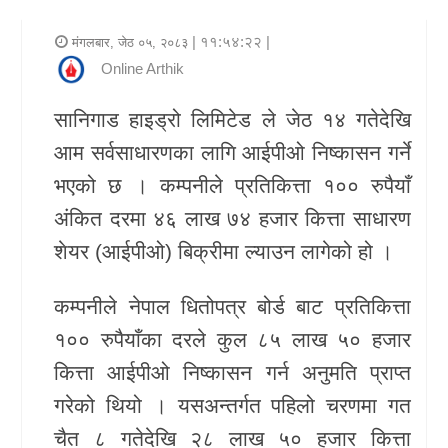
र
| ११:५४:२२ |
मंगलबार, जेठ ०५, २०८३
शैली
Online Arthik
राजनीति
सानिगाड हाइड्रो लिमिटेड
ले जेठ १४ गतेदेखि
आम सर्वसाधारणका लागि आईपीओ निष्कासन गर्ने
भिडियो
भएको छ । कम्पनीले प्रतिकित्ता १०० रुपैयाँ
अन्य
अंकित दरमा ४६ लाख ७४ हजार कित्ता साधारण
समाचार
शेयर (आईपीओ) बिक्रीमा ल्याउन लागेको हो ।
सूचना
कम्पनीले
नेपाल धितोपत्र बोर्ड
बाट प्रतिकित्ता
र
१०० रुपैयाँका दरले कुल ८५ लाख ५० हजार
प्रविधि
कित्ता आईपीओ निष्कासन गर्न अनुमति प्राप्त
शिक्षा
गरेको थियो । यसअन्तर्गत पहिलो चरणमा गत
चैत ८ गतेदेखि २८ लाख ५० हजार कित्ता
स्वास्थ्य