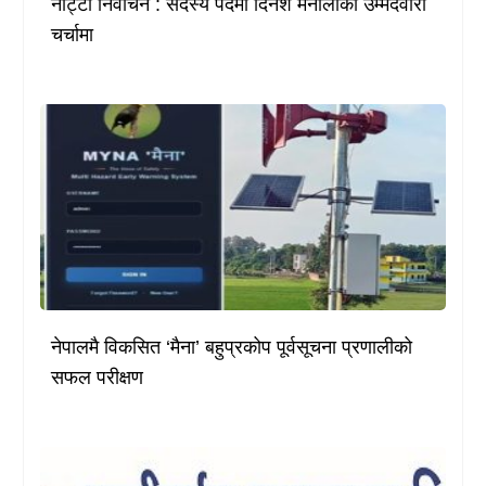
नाट्टा निर्वाचन : सदस्य पदमा दिनेश मैनालीको उम्मेदवारी
चर्चामा
नेपालमै विकसित ‘मैना’ बहुप्रकोप पूर्वसूचना प्रणालीको
सफल परीक्षण