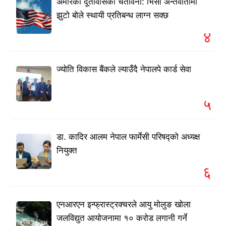
अमेरिकी दूतावासको चेतावनी: भिसा अन्तर्वार्तामा
झुटो बोले स्थायी प्रतिबन्ध लाग्न सक्छ
४
ज्योति विकास बैंकले ल्याउँदै नेपालपे कार्ड सेवा
५
डा. कादिर आलम नेपाल फार्मेसी परिषद्को अध्यक्ष
नियुक्त
६
एनआरएन इन्फ्रास्ट्रक्चरले आयु मोलुङ खोला
जलविद्युत आयोजनामा १० करोड लगानी गर्ने