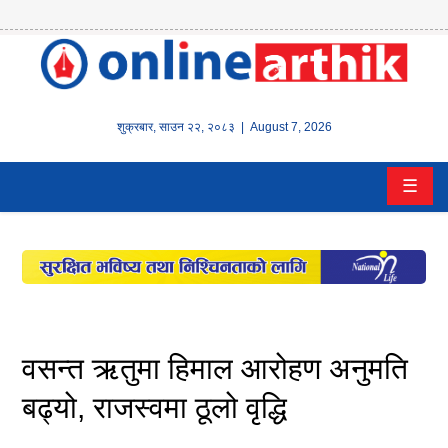
होम
समाचार
शुक्रबार
,
साउन
२२
,
२०८३
| August 7, 2026
बैंक/
☰
वित्त
इन्स्योरेन्स
कर्पाेरेट
पूँजीबजार
वसन्त ऋतुमा हिमाल आरोहण अनुमति
अटो
बढ्यो, राजस्वमा ठूलो वृद्धि
कला