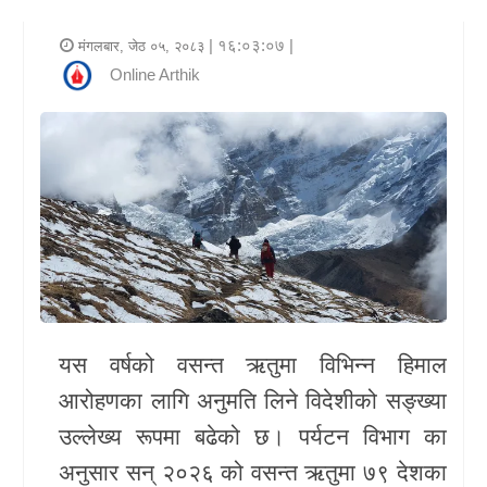
र
| १६:०३:०७ |
मंगलबार, जेठ ०५, २०८३
शैली
Online Arthik
राजनीति
भिडियो
अन्य
समाचार
सूचना
र
यस वर्षको वसन्त ऋतुमा विभिन्न हिमाल
प्रविधि
आरोहणका लागि अनुमति लिने विदेशीको सङ्ख्या
शिक्षा
उल्लेख्य रूपमा बढेको छ।
पर्यटन विभाग
का
अनुसार सन् २०२६ को वसन्त ऋतुमा ७९ देशका
स्वास्थ्य