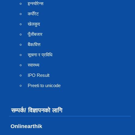
इन्स्योरेन्स
कर्पाेरेट
खेलकुद
पूँजीबजार
बैंक/वित्त
सूचना र प्रविधि
स्वास्थ्य
IPO Result
Preeti to unicode
सम्पर्क/ विज्ञापनको लागि
Onlinearthik