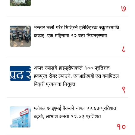
७
भन्सार छली गरेर भित्रिने इलेक्ट्रिक स्कुटरमाथि
कडाइ, एक महिनामा १२ वटा नियन्त्रणमा
८
अप्पर स्याङ्गे हाइड्रोपावरले १०० प्रतिशत
हकप्रद सेयर ल्याउने, एनआईएमबी एस क्यापिटल
बिक्री प्रबन्धक नियुक्त
९
ग्लोबल आइएमई बैंकको नाफा २२.६७ प्रतिशत
बढ्यो, लाभांश क्षमता १२.०२ प्रतिशत
१०