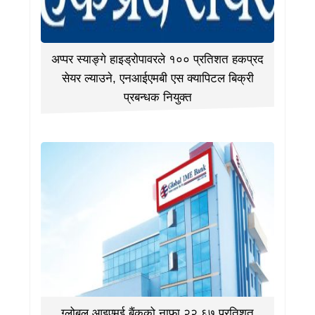
अप्पर स्याङ्गे हाइड्रोपावरले १०० प्रतिशत हकप्रद
सेयर ल्याउने, एनआईएमबी एस क्यापिटल बिक्री
प्रबन्धक नियुक्त
ग्लोबल आइएमई बैंकको नाफा २२.६७ प्रतिशत