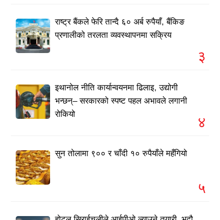
राष्ट्र बैंकले फेरि तान्दै ६० अर्ब रुपैयाँ, बैंकिङ
प्रणालीको तरलता व्यवस्थापनमा सक्रिय
३
इथानोल नीति कार्यान्वयनमा ढिलाइ, उद्योगी
भन्छन्– सरकारको स्पष्ट पहल अभावले लगानी
रोकियो
४
सुन तोलामा ९०० र चाँदी १० रुपैयाँले महँगियो
५
होटल सिराईचुलीले आईपीओ ल्याउने तयारी, भदौ