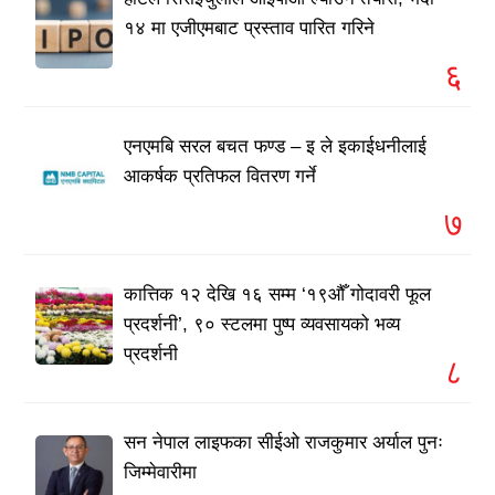
१४ मा एजीएमबाट प्रस्ताव पारित गरिने
६
एनएमबि सरल बचत फण्ड – इ ले इकाईधनीलाई
आकर्षक प्रतिफल वितरण गर्ने
७
कात्तिक १२ देखि १६ सम्म ‘१९औँ गोदावरी फूल
प्रदर्शनी’, ९० स्टलमा पुष्प व्यवसायको भव्य
प्रदर्शनी
८
सन नेपाल लाइफका सीईओ राजकुमार अर्याल पुनः
जिम्मेवारीमा