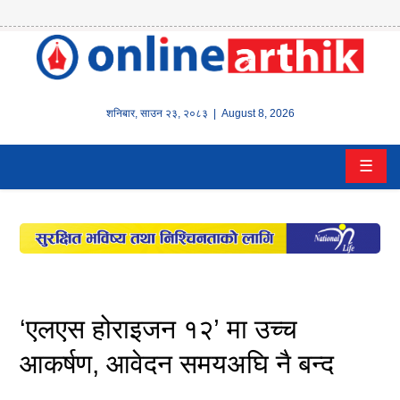
होम
समाचार
शनिबार
,
साउन
२३
,
२०८३
| August 8, 2026
बैंक/
☰
वित्त
इन्स्योरेन्स
कर्पाेरेट
पूँजीबजार
‘एलएस होराइजन १२’ मा उच्च
अटो
आकर्षण, आवेदन समयअघि नै बन्द
कला