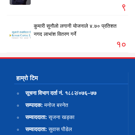
९
कुमारी सुनौलो लगानी योजनाले ४.७० प्रतिशत
नगद लाभांश वितरण गर्ने
१०
हाम्रो टिम
सूचना विभाग दर्ता नं. १८८२/०७६–७७
सम्पादक:
मनोज बस्नेत
सम्वाददाता:
सृजना खड्का
सम्वाददाता:
सुवास पाैडेल