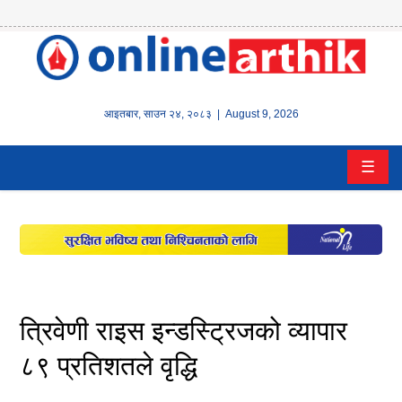
होम
समाचार
आइतबार
,
साउन
२४
,
२०८३
| August 9, 2026
बैंक/
☰
वित्त
इन्स्योरेन्स
कर्पाेरेट
पूँजीबजार
त्रिवेणी राइस इन्डस्ट्रिजको व्यापार
अटो
८९ प्रतिशतले वृद्धि
कला