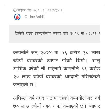
र
| १६:१९:०२ |
बिहिबार, जेठ ०७, २०८३
शैली
Online Arthik
राजनीति
त्रिवेणी राइस इंडस्ट्रीज
को व्यापार सन् २०२५ मा ८९.१६ प्रतिशतल
भिडियो
अन्य
कम्पनीले सन् २०२४ मा ५६ करोड ३० लाख
समाचार
रुपैयाँ बराबरको व्यापार गरेको थियो। चालु
आर्थिक वर्षको नौ महिनामै कम्पनीले ८९ करोड
सूचना
र
२० लाख रुपैयाँ बराबरको आम्दानी गरिसकेको
प्रविधि
जनाएको छ।
शिक्षा
अघिल्लो वर्ष नगद घाटामा रहेको कम्पनीले यस वर्ष
७० लाख रुपैयाँ नगद नाफा कमाएको छ। व्यापार
स्वास्थ्य