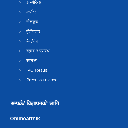
इन्स्योरेन्स
कर्पाेरेट
खेलकुद
पूँजीबजार
बैंक/वित्त
सूचना र प्रविधि
स्वास्थ्य
IPO Result
Preeti to unicode
सम्पर्क/ विज्ञापनको लागि
Onlinearthik