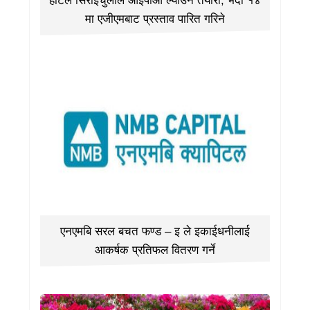
होटल सिराईचुलीले आईपीओ ल्याउने तयारी, भदौ १४
मा एजीएमबाट प्रस्ताव पारित गरिने
एनएमबि सरल बचत फण्ड – इ ले इकाईधनीलाई
आकर्षक प्रतिफल वितरण गर्ने