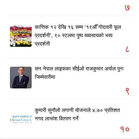
७
कात्तिक १२ देखि १६ सम्म ‘१९औँ गोदावरी फूल
प्रदर्शनी’, ९० स्टलमा पुष्प व्यवसायको भव्य
प्रदर्शनी
८
सन नेपाल लाइफका सीईओ राजकुमार अर्याल पुनः
जिम्मेवारीमा
९
कुमारी सुनौलो लगानी योजनाले ४.७० प्रतिशत
नगद लाभांश वितरण गर्ने
१०