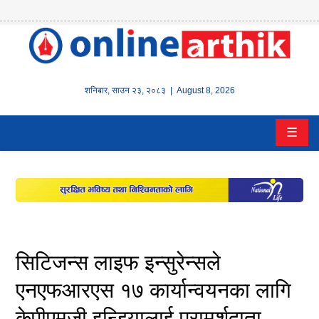
होम
समाचार
शनिबार
,
साउन
२३
,
२०८३
| August 8, 2026
बैंक/
☰
वित्त
इन्स्योरेन्स
कर्पाेरेट
पूँजीबजार
सिटिजन्स लाइफ इन्सुरेन्सले
अटो
एनएफआरएस १७ कार्यान्वयनका लागि
केपीएमजी इन्डियालाई परामर्शदाता
कला