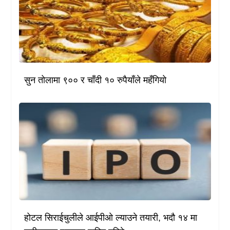
सुन तोलामा ९०० र चाँदी १० रुपैयाँले महँगियो
होटल सिराईचुलीले आईपीओ ल्याउने तयारी, भदौ १४ मा