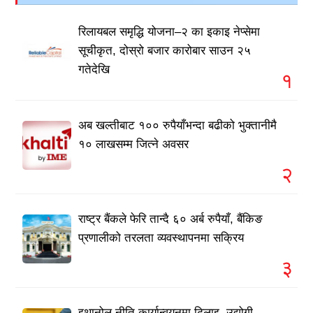
रिलायबल समृद्धि योजना–२ का इकाइ नेप्सेमा
सूचीकृत, दोस्रो बजार कारोबार साउन २५
गतेदेखि
१
अब खल्तीबाट १०० रुपैयाँभन्दा बढीको भुक्तानीमै
१० लाखसम्म जित्ने अवसर
२
राष्ट्र बैंकले फेरि तान्दै ६० अर्ब रुपैयाँ, बैंकिङ
प्रणालीको तरलता व्यवस्थापनमा सक्रिय
३
इथानोल नीति कार्यान्वयनमा ढिलाइ, उद्योगी