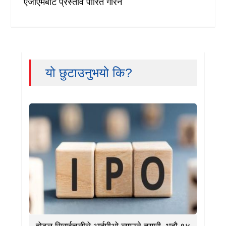
एजीएमबाट प्रस्ताव पारित गरिने
यो छुटाउनुभयो कि?