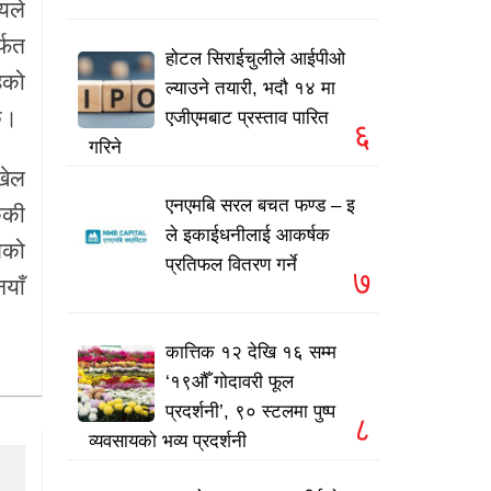
्यले
्फत
होटल सिराईचुलीले आईपीओ
ेको
ल्याउने तयारी, भदौ १४ मा
 छ।
एजीएमबाट प्रस्ताव पारित
६
गरिने
खेल
एनएमबि सरल बचत फण्ड – इ
ककी
ले इकाईधनीलाई आकर्षक
लको
प्रतिफल वितरण गर्ने
७
याँ
कात्तिक १२ देखि १६ सम्म
‘१९औँ गोदावरी फूल
प्रदर्शनी’, ९० स्टलमा पुष्प
८
व्यवसायको भव्य प्रदर्शनी