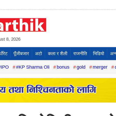
st 8, 2026
पाेरेट
पूँजीबजार
अटो
कला र शैली
राजनीति
भिडियो
अन्
#IPO
#KP Sharma Oli
bonus
gold
merger