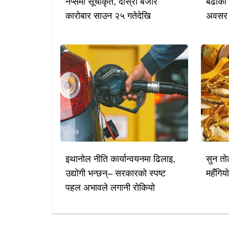
नेप्सेमा सूचीकृत, दोस्रो बजार
बढीको 
कारोबार साउन २५ गतेदेखि
अवसर
इथानोल नीति कार्यान्वयनमा ढिलाइ,
सुन तो
उद्योगी भन्छन्– सरकारको स्पष्ट
महँगिय
पहल अभावले लगानी रोकियो