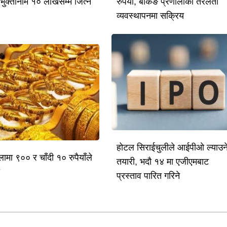
भुक्तानीमै १० लाखसम्म जित्ने
रुपैयाँ, बैंकिङ प्रणालीको तरलता
व्यवस्थापनमा सक्रिय
होटल सिराईचुलीले आईपीओ ल्याउन
लामा ९०० र चाँदी १० रुपैयाँले
तयारी, भदौ १४ मा एजीएमबाट
ो
प्रस्ताव पारित गरिने