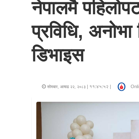
नेपालमै पहिलोपटक
र
शैली
प्रविधि, अनोभा 
राजनीति
भिडियो
डिभाइस
अन्य
समाचार
सूचना
| ११:४५:५२ |
Onli
सोमबार, आषाढ २२, २०८३
र
प्रविधि
शिक्षा
स्वास्थ्य