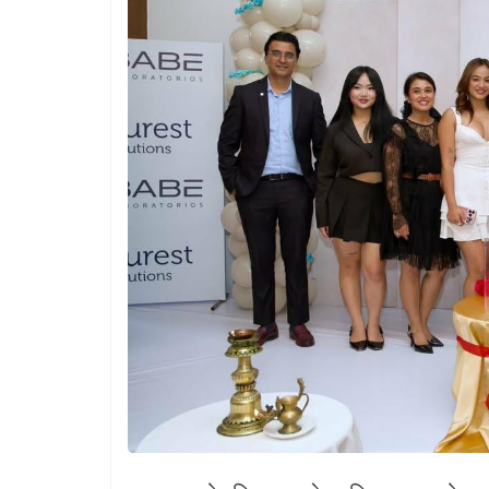
खेलकुद
Unicode