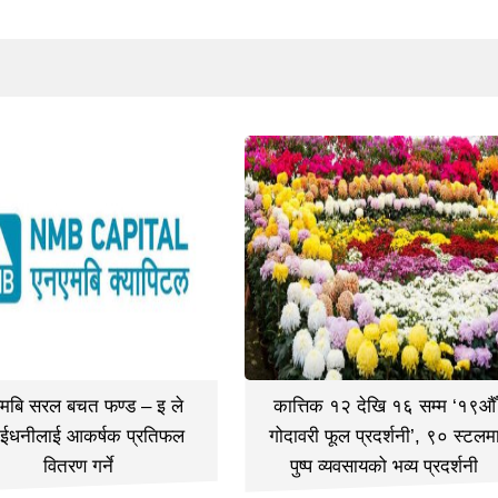
मबि सरल बचत फण्ड – इ ले
कात्तिक १२ देखि १६ सम्म ‘१९औँ
ईधनीलाई आकर्षक प्रतिफल
गोदावरी फूल प्रदर्शनी’, ९० स्टलम
वितरण गर्ने
पुष्प व्यवसायको भव्य प्रदर्शनी