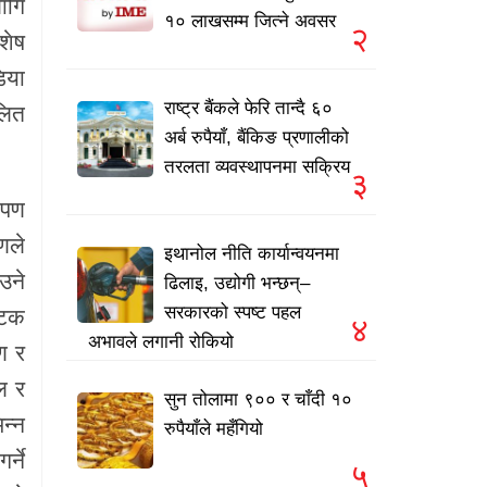
ागि
१० लाखसम्म जित्ने अवसर
२
शेष
िया
राष्ट्र बैंकले फेरि तान्दै ६०
लित
अर्ब रुपैयाँ, बैंकिङ प्रणालीको
तरलता व्यवस्थापनमा सक्रिय
३
ोपण
णले
इथानोल नीति कार्यान्वयनमा
उने
ढिलाइ, उद्योगी भन्छन्–
सरकारको स्पष्ट पहल
पटक
४
अभावले लगानी रोकियो
ण र
ल र
सुन तोलामा ९०० र चाँदी १०
न्न
रुपैयाँले महँगियो
्ने
५