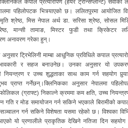
लिनिकले कपाल प्रत्यारोपण (हेयर ट्रान्सप्लान्ट) सेवाका ल
 नेपालमा पहिलोपटक भित्र्याएको छ। ललितपुरमा आयोजित वि
्मृति श्रेष्ठ, मिस नेपाल अर्थ डा. सरिसा श्रेष्ठ, सोसल मिड
ा श्रेष्ठ, मान्सी तामाङ, मिस्टर फुडी तथा क्रिकेटर ल
रण अनावरण गरेका हुन्।
ा अनुसार ट्रिभेलिनी माम्बा आधुनिक प्रविधिले कपाल प्रत्यार
 प्रभावकारी र सहज बनाउनेछ। उनका अनुसार यो उपकर
नियन्त्रण र उच्च शुद्धताका साथ काम गर्न सहयोग पुर्‍या
भव प्राप्त गर्नेछन्।क्लिनिकका अनुसार नेपालमा पहिलो
फोलिकल (ग्राफ्ट) निकाल्ने क्रममा कम क्षति, उच्च नियन्त्र
िभिन्न गति र मोड समायोजन गर्न सकिने भएकाले बिरामीको कपा
सञ्चालन गर्न सकिने विशेषता यसमा रहेको छ। विश्वका विभि
दै आएको यो प्रणालीले प्राकृतिक देखिने नतिजा दिन सहयोग गर