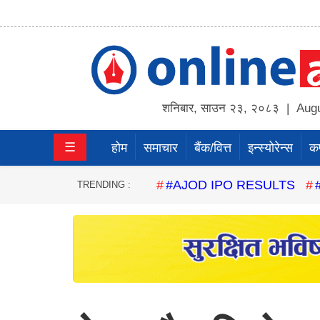
होम
समाचार
शनिबार
,
साउन
२३
,
२०८३
| Augu
बैंक/
☰
होम
समाचार
बैंक/वित्त
इन्स्योरेन्स
कर्
वित्त
इन्स्योरेन्स
#AJOD IPO RESULTS
TRENDING :
कर्पाेरेट
पूँजीबजार
अटो
कला